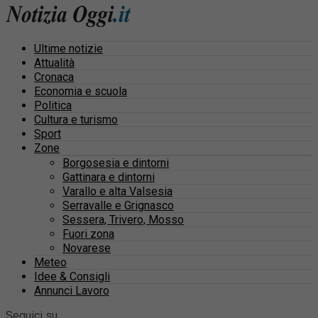
Ultime notizie
Attualità
Cronaca
Economia e scuola
Politica
Cultura e turismo
Sport
Zone
Borgosesia e dintorni
Gattinara e dintorni
Varallo e alta Valsesia
Serravalle e Grignasco
Sessera, Trivero, Mosso
Fuori zona
Novarese
Meteo
Idee & Consigli
Annunci Lavoro
Seguici su