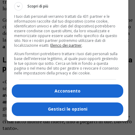
trasferimento ai Cedri di Fara, dove è rimasto per tutto il
Scopri di più
lungo decorso clinico.
I tuoi dati personali verranno trattati da 431 partner e le
Grande la partecipazione al funerale, segno dell’affetto che
informazioni raccolte dal tuo dispositivo (come cookie,
circondava Francesco. Tra i momenti più toccanti, il saluto
identificatori univoci e altri dati del dispositivo) potrebbero
essere condivise con questi ultimi, da loro visualizzate e
dei compagni della Waterpolo Novara, con cui condivideva
memorizzate oppure essere usate nello specifico da questo
la passione per lo sport: «
Ti porteremo sempre con noi:
sito. Noi e i nostri partner potremmo utilizzare dati di
localizzazione esatti.
Elenco dei partner
.
a ogni allenamento, a ogni partit
a, nella nostra vita».
Alcuni fornitori potrebbero trattare i tuoi dati personali sulla
L’affettuoso ricordo dei compagni della
base dell'interesse legittimo, al quale puoi opporti gestendo
le tue opzioni qui sotto. Cerca un link in fondo a questa
pallanuoto
pagina o nel menu del sito per gestire o revocare il consenso
nelle impostazioni della privacy e dei cookie.
«Ciao Fra – scrivono dalla Waterpolo -. Per noi ragazzi
scrivere un messaggio del genere è davvero difficile;
Acconsento
avremmo preferito raccontare di una tua giocata o,
ancora meglio, di qualche tua “trovata”
. Sei stato un
grande sportivo, un grande pallanuotista: un’ottima
Gestisci le opzioni
nuotata, ma soprattutto un gran tiro. Ma più di tutto, Fra,
ci hai fatto morire dal ridere, fino a piegarci in due. Davvero
tanto».