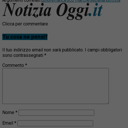
Argomenti correlati:
dolore
francesco marchese
pallanuotista
Clicca per commentare
Tu cosa ne pensi?
Il tuo indirizzo email non sarà pubblicato.
I campi obbligatori
sono contrassegnati
*
Commento
*
Nome
*
Email
*