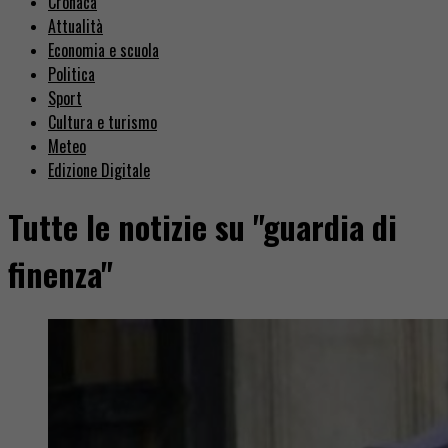
Cronaca
Attualità
Economia e scuola
Politica
Sport
Cultura e turismo
Meteo
Edizione Digitale
Tutte le notizie su "guardia di
finenza"