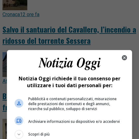
Cronaca
12 ore fa
Salvo il santuario del Cavallero, l’incendio a
ridosso del torrente Sessera
Notizia Oggi richiede il tuo consenso per
Attualità
17 ore fa
utilizzare i tuoi dati personali per:
Bimbo di due mesi ricoverato con venti
Pubblicità e contenuti personalizzati, misurazione
delle prestazioni dei contenuti e degli annunci,
fratture, avviate le indagini
ricerche sul pubblico, sviluppo di servizi
Archiviare informazioni su dispositivo e/o accedervi
Scopri di più