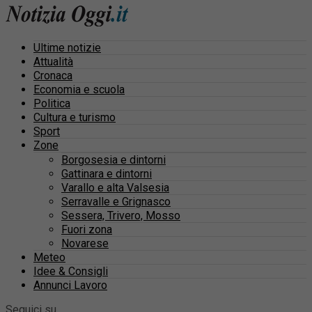
Ultime notizie
Attualità
Cronaca
Economia e scuola
Politica
Cultura e turismo
Sport
Zone
Borgosesia e dintorni
Gattinara e dintorni
Varallo e alta Valsesia
Serravalle e Grignasco
Sessera, Trivero, Mosso
Fuori zona
Novarese
Meteo
Idee & Consigli
Annunci Lavoro
Seguici su