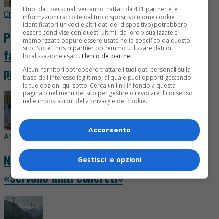
I tuoi dati personali verranno trattati da 431 partner e le
Cronaca
19 ore fa
informazioni raccolte dal tuo dispositivo (come cookie,
identificatori univoci e altri dati del dispositivo) potrebbero
Principio d’incendio in appartamento,
essere condivise con questi ultimi, da loro visualizzate e
memorizzate oppure essere usate nello specifico da questo
sito. Noi e i nostri partner potremmo utilizzare dati di
famiglia salvata prima che le fiamme si
localizzazione esatti.
Elenco dei partner
.
propagassero
Alcuni fornitori potrebbero trattare i tuoi dati personali sulla
base dell'interesse legittimo, al quale puoi opporti gestendo
le tue opzioni qui sotto. Cerca un link in fondo a questa
pagina o nel menu del sito per gestire o revocare il consenso
nelle impostazioni della privacy e dei cookie.
Acconsento
Attualità
21 ore fa
Nubifragio nel Novarese, i sindaci uniti:
Gestisci le opzioni
«Servono aiuti concreti»