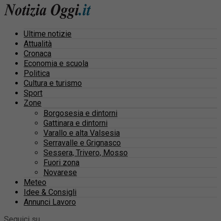
Ultime notizie
Attualità
Cronaca
Economia e scuola
Politica
Cultura e turismo
Sport
Zone
Borgosesia e dintorni
Gattinara e dintorni
Varallo e alta Valsesia
Serravalle e Grignasco
Sessera, Trivero, Mosso
Fuori zona
Novarese
Meteo
Idee & Consigli
Annunci Lavoro
Seguici su