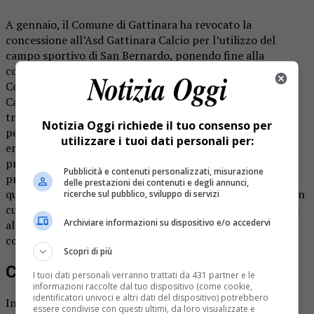
A gennaio, il Comune di Gattinara ha revocato la
concessione all’Asd Gattinara Calcio per l’utilizzo del
campo sportivo di San Bernardo, ponendo fine alla
convenzione firmata il 13 dicembre 2016, con cui il
Comune ha assegnato la gestione alla società Gattinara
Calcio, che si impegnava a rispettare una serie di obblighi,
tra cui varie operazioni e la manutenzione del complesso
Notizia Oggi richiede il tuo consenso per
per i successivi 15 anni. E’ stato realizzato un campo in
utilizzare i tuoi dati personali per:
erba sintetica che, però «è carente delle certificazioni
previste – spiegano in municipio -, che non sono state mai
Pubblicità e contenuti personalizzati, misurazione
presentate, non può ritenersi correttamente realizzato e
delle prestazioni dei contenuti e degli annunci,
quindi collaudabile. Inoltre abbiamo ricevuto una lettera in
ricerche sul pubblico, sviluppo di servizi
cui la società ci ha comunicato che non avrebbe realizzato
Archiviare informazioni su dispositivo e/o accedervi
altri interventi, dando avvio alla procedura di revoca della
concessione».
Scopri di più
Competenza comunale
I tuoi dati personali verranno trattati da 431 partner e le
informazioni raccolte dal tuo dispositivo (come cookie,
identificatori univoci e altri dati del dispositivo) potrebbero
Inizialmente la revoca della concessione pareva essere
essere condivise con questi ultimi, da loro visualizzate e