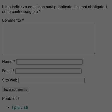
Il tuo indirizzo email non sarà pubblicato.
I campi obbligatori
sono contrassegnati
*
Commento
*
Nome
*
Email
*
Sito web
Pubblicità
I più visti