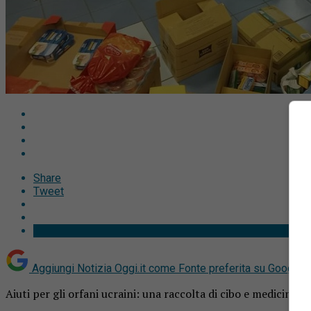
Share
Tweet
Aggiungi Notizia Oggi.it come
Fonte preferita su Google
Aiuti per gli orfani ucraini: una raccolta di cibo e medicine 