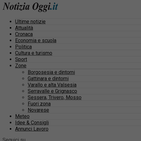
Ultime notizie
Attualità
Cronaca
Economia e scuola
Politica
Cultura e turismo
Sport
Zone
Borgosesia e dintorni
Gattinara e dintorni
Varallo e alta Valsesia
Serravalle e Grignasco
Sessera, Trivero, Mosso
Fuori zona
Novarese
Meteo
Idee & Consigli
Annunci Lavoro
Seguici su