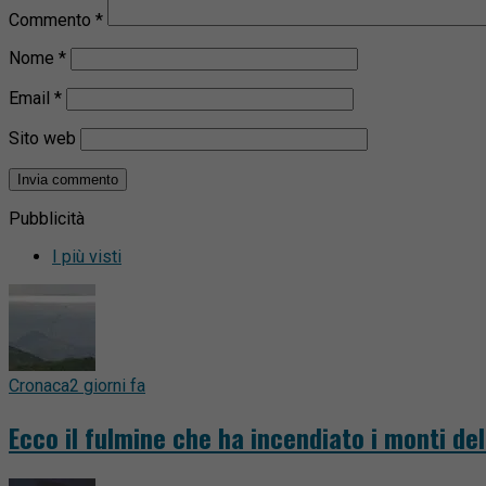
Commento
*
Nome
*
Email
*
Sito web
Pubblicità
I più visti
Cronaca
2 giorni fa
Ecco il fulmine che ha incendiato i monti del