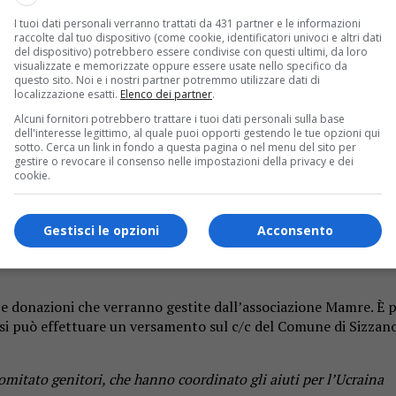
cinali per i profughi
I tuoi dati personali verranno trattati da 431 partner e le informazioni
raccolte dal tuo dispositivo (come cookie, identificatori univoci e altri dati
del dispositivo) potrebbero essere condivise con questi ultimi, da loro
 scuole Ghemme e le associazioni Mamre, Compagni di Volo e Co
visualizzate e memorizzate oppure essere usate nello specifico da
ai sacerdoti salesiani. La raccolta di beni di prima necessità si 
questo sito. Noi e i nostri partner potremmo utilizzare dati di
localizzazione esatti.
Elenco dei partner
.
 è stato allestito un punto di raccolta per materiale di medica
Alcuni fornitori potrebbero trattare i tuoi dati personali sulla base
sonale. «Anche a Ghemme la solidarietà non si è fatta attender
dell'interesse legittimo, al quale puoi opporti gestendo le tue opzioni qui
sotto. Cerca un link in fondo a questa pagina o nel menu del sito per
le persone, grandi e piccole, che martedì e mercoledì hanno co
gestire o revocare il consenso nelle impostazioni della privacy e dei
onsegnato tutto al punto di raccolta del Mamre di Borgomaner
cookie.
a, alla parafarmacia di Ghemme e ad Achille Francoli che ha mes
altre azioni di aiuto». Chi volesse informazioni, può contatt
Gestisci le opzioni
Acconsento
 e donazioni che verranno gestite dall’associazione Mamre. È po
ure si può effettuare un versamento sul c/c del Comune di Siz
mitato genitori, che hanno coordinato gli aiuti per l’Ucraina