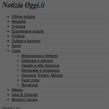
Ultime notizie
Attualità
Cronaca
Economia e scuola
Politica
Cultura e turismo
Sport
Zone
Borgosesia e dintorni
Gattinara e dintorni
Varallo e alta Valsesia
Serravalle e Grignasco
Sessera, Trivero, Mosso
Fuori zona
Novarese
Meteo
Idee & Consigli
Annunci Lavoro
Seguici su