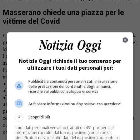
Masserano chiede una piazza per le
vittime del Covid
La piazza di Masserano intitolata alle vittime del Covid: è la
proposta lanciata dal gruppo consigliare di minoranza “Per
Masserano”.
I consiglieri comunali Virna Botta e Teresio Gamaccio
Notizia Oggi richiede il tuo consenso per
infatti hanno presentato una mozione al sindaco Sergio
utilizzare i tuoi dati personali per:
Fantone: «Riteniamo dovere di ogni amministratore
mantenere viva la memoria delle vittime del Covid,
Pubblicità e contenuti personalizzati, misurazione
analoghe mozioni sono state accolte favorevolmente da
delle prestazioni dei contenuti e degli annunci,
altre amministrazioni. Per questo chiediamo al sindaco e
ricerche sul pubblico, sviluppo di servizi
all’amministrazione di intitolare una piazza o una via o
un’area verde ai masseranesi deceduti di Covid». La
Archiviare informazioni su dispositivo e/o accedervi
proposta sarà discussa nel corso del prossimo consiglio
Scopri di più
comunale. Si tratta di una mozione e per essere approvata
occorre quindi la maggioranza dei voti anche da parte del
I tuoi dati personali verranno trattati da 431 partner e le
gruppo che guida il paese.
informazioni raccolte dal tuo dispositivo (come cookie,
identificatori univoci e altri dati del dispositivo) potrebbero