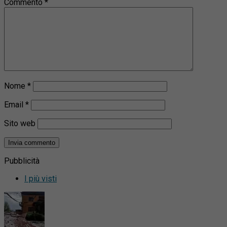
Commento
*
Nome
*
Email
*
Sito web
Pubblicità
I più visti