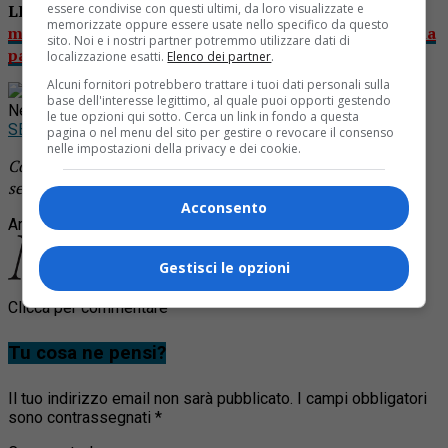
essere condivise con questi ultimi, da loro visualizzate e
LEGGI ANCHE:
Docente morto dopo vaccino, parla la
memorizzate oppure essere usate nello specifico da questo
moglie: “Bisogna credere nella scienza per uscire dalla
sito. Noi e i nostri partner potremmo utilizzare dati di
pandemia”
localizzazione esatti.
Elenco dei partner
.
Alcuni fornitori potrebbero trattare i tuoi dati personali sulla
Rimani aggiornato seguendoci su Google
base dell'interesse legittimo, al quale puoi opporti gestendo
News!
le tue opzioni qui sotto. Cerca un link in fondo a questa
SEGUICI
pagina o nel menu del sito per gestire o revocare il consenso
nelle impostazioni della privacy e dei cookie.
Continua a leggere le notizie di
Notizia Oggi Borgosesia
e
segui la nostra
pagina Facebook
Acconsento
Argomenti correlati:
masserano
vittime Covid
Gestisci le opzioni
Clicca per commentare
Tu cosa ne pensi?
Il tuo indirizzo email non sarà pubblicato.
I campi obbligatori
sono contrassegnati
*