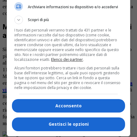
era sentito male il 23 ottobre al rientro da una passeggiata
Archiviare informazioni su dispositivo e/o accedervi
con il cane.
Scopri di più
Muore a 39 anni dopo due settimane di
I tuoi dati personali verranno trattati da 431 partner e le
agonia
informazioni raccolte dal tuo dispositivo (come cookie,
identificatori univoci e altri dati del dispositivo) potrebbero
essere condivise con questi ultimi, da loro visualizzate e
Si era sentito male al rientro da una passeggiata con il suo
memorizzate oppure essere usate nello specifico da questo
sito. Noi e i nostri partner potremmo utilizzare dati di
pitbull. Aveva accusato dolore alla testa sempre più forte,
localizzazione esatti.
Elenco dei partner
.
al punto che la compagna ha chiamato gli operatori del
Alcuni fornitori potrebbero trattare i tuoi dati personali sulla
118, che l’hanno ricoverato d’urgenza all’ospedale
base dell'interesse legittimo, al quale puoi opporti gestendo
Maggiore di Novara. La diagnosi è stata durissima:
le tue opzioni qui sotto. Cerca un link in fondo a questa
emorragia cerebrale,
un malore che non di rado provoca
pagina o nel menu del sito per gestire o revocare il consenso
nelle impostazioni della privacy e dei cookie.
vittime anche tra i giovanissimi
. Alessio Ferro, 39enne di
Biandrate, non ha più ripreso conoscenza: alla fine ha
cessato di vivere giovedì, dopo più di due settimane in sala
Acconsento
rianimazione. E’ stato celebrato oggi (sabato) il suo
funerale. Appassionato di rally, lavorava in una carpenteria
metallica. Lascia la compagna Giada e i genitori.
Gestisci le opzioni
Rimani aggiornato seguendoci su Google