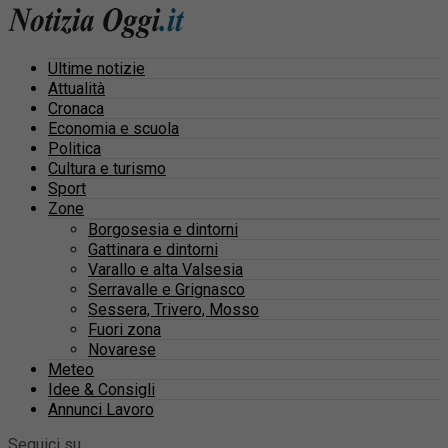
Ultime notizie
Attualità
Cronaca
Economia e scuola
Politica
Cultura e turismo
Sport
Zone
Borgosesia e dintorni
Gattinara e dintorni
Varallo e alta Valsesia
Serravalle e Grignasco
Sessera, Trivero, Mosso
Fuori zona
Novarese
Meteo
Idee & Consigli
Annunci Lavoro
Seguici su