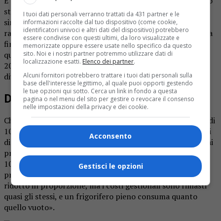
E’ la Flai Cgil Vercelli Valsesia a seguire l’evoluzione. «Sono
state individuate tre fasce tra i lavoratori – spiega la
I tuoi dati personali verranno trattati da 431 partner e le
sindacalista Barbara Grazioli -. Ci saranno i lavoratori che
informazioni raccolte dal tuo dispositivo (come cookie,
identificatori univoci e altri dati del dispositivo) potrebbero
raggiungeranno la pensione nell’arco del biennio, entro la
essere condivise con questi ultimi, da loro visualizzate e
fine del 2027. Quelli che la raggiungeranno in un
memorizzate oppure essere usate nello specifico da questo
quinquennio, dall’apertura della procedura il 27 giugno
sito. Noi e i nostri partner potremmo utilizzare dati di
localizzazione esatti.
Elenco dei partner
.
2025. Infine tutti gli altri: per ogni gruppo ci sarà una
diversa fascia economica di trattamento».
Alcuni fornitori potrebbero trattare i tuoi dati personali sulla
base dell'interesse legittimo, al quale puoi opporti gestendo
le tue opzioni qui sotto. Cerca un link in fondo a questa
Drastico calo dei volumi di produzione
pagina o nel menu del sito per gestire o revocare il consenso
nelle impostazioni della privacy e dei cookie.
Chi ha lavorato in Franchi ricorda che l’azienda «in meno di
10 anni ha cambiato proprietà due volte, ma i costi elevati
Acconsento
di gestione sono rimasti gli stessi. Una struttura che fino ai
primi anni ’90 produceva 20 tonnellate di salame e oltre
10mila prosciutti cotti alla settimana, che si è ridotta a
Gestisci le opzioni
produrne la decima parte, il numero dei dipendenti si è
ridotto in proporzione, ma i costi gestionali sono rimasti
quasi gli stessi, e un frigorifero pieno consuma quanto
quello vuoto».