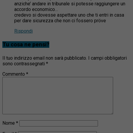
anziche’ andare in tribunale si potesse raggiungere un
accordo economico…
credevo si dovesse aspettare uno che ti entri in casa
per dare sicurezza che non ci fossero pröve
Rispondi
Tu cosa ne pensi?
Il tuo indirizzo email non sarà pubblicato.
I campi obbligatori
sono contrassegnati
*
Commento
*
Nome
*