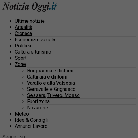
Ultime notizie
Attualità
Cronaca
Economia e scuola
Politica
Cultura e turismo
Sport
Zone
Borgosesia e dintorni
Gattinara e dintorni
Varallo e alta Valsesia
Serravalle e Grignasco
Sessera, Trivero, Mosso
Fuori zona
Novarese
Meteo
Idee & Consigli
Annunci Lavoro
Seguici su