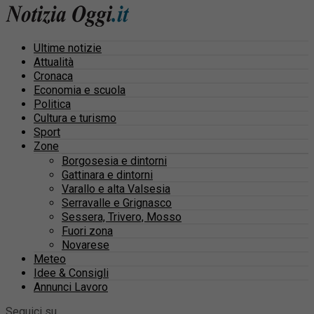
Ultime notizie
Attualità
Cronaca
Economia e scuola
Politica
Cultura e turismo
Sport
Zone
Borgosesia e dintorni
Gattinara e dintorni
Varallo e alta Valsesia
Serravalle e Grignasco
Sessera, Trivero, Mosso
Fuori zona
Novarese
Meteo
Idee & Consigli
Annunci Lavoro
Seguici su