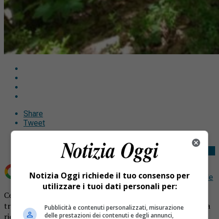
Share
Tweet
Notizia Oggi richiede il tuo consenso per
Aggiungi Notizia Oggi.it come
Fonte preferita su Google
utilizzare i tuoi dati personali per:
Cercatore di funghi cade e muore nei boschi. Ennesima
tragedia: l’allarme lanciato dalla moglie che non lo vedeva
Pubblicità e contenuti personalizzati, misurazione
rientrare.
delle prestazioni dei contenuti e degli annunci,