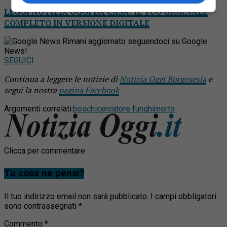
LEGGI NOTIZIA OGGI DA CASA: IL TUO GIORNALE
COMPLETO IN VERSIONE DIGITALE
Rimani aggiornato seguendoci su Google
News!
SEGUICI
Continua a leggere le notizie di
Notizia Oggi Borgosesia
e
segui la nostra
pagina Facebook
Argomenti correlati:
boschi
cercatore funghi
morto
Clicca per commentare
Tu cosa ne pensi?
Il tuo indirizzo email non sarà pubblicato.
I campi obbligatori
sono contrassegnati
*
Commento
*