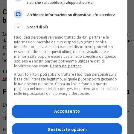
ricerche sul pubblico, sviluppo di servizi
Cercatore di funghi cade e muore nei
Archiviare informazioni su dispositivo e/o accedervi
boschi
Scopri di più
La moglie era preoccupata perché non lo vedeva rientrare
I tuoi dati personali verranno trattati da 431 partner e le
dal solito giro per funghi, e ha dato l’allarme. Ma le ricerche
informazioni raccolte dal tuo dispositivo (come cookie,
si sono concluse nel peggiore dei modi. Il corpo di un
identificatori univoci e altri dati del dispositivo) potrebbero
essere condivise con questi ultimi, da loro visualizzate e
pensionato di 75 anni è stato trovato ormai senza vita nei
memorizzate oppure essere usate nello specifico da questo
boschi tra la provincia di Alessandria e la Liguria.
sito. Noi e i nostri partner potremmo utilizzare dati di
localizzazione esatti.
Elenco dei partner
.
LEGGI ANCHE:
Cercatore di funghi disperso a Noveis:
Alcuni fornitori potrebbero trattare i tuoi dati personali sulla
salvato dai vigili del fuoco
base dell'interesse legittimo, al quale puoi opporti gestendo
le tue opzioni qui sotto. Cerca un link in fondo a questa
pagina o nel menu del sito per gestire o revocare il consenso
Forse un malore all’origine della caduta
nelle impostazioni della privacy e dei cookie.
L’uomo era precipitato per alcuni metri in un dirupo. Non
si esclude però che all’origine della caduto ci sia un malore
Acconsento
che ha colto improvvisamente il pensionato.
Foto d’archivio
Gestisci le opzioni