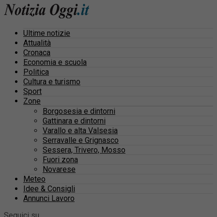
Ultime notizie
Attualità
Cronaca
Economia e scuola
Politica
Cultura e turismo
Sport
Zone
Borgosesia e dintorni
Gattinara e dintorni
Varallo e alta Valsesia
Serravalle e Grignasco
Sessera, Trivero, Mosso
Fuori zona
Novarese
Meteo
Idee & Consigli
Annunci Lavoro
Seguici su