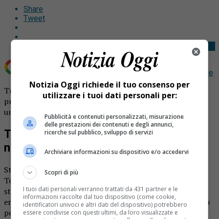
Share
Tweet
Aggiungi Notizia Oggi.it come
Fonte preferita su Google
Notizia Oggi richiede il tuo consenso per
Tragedia in montagna nel Torinese: un 66enne è morto
utilizzare i tuoi dati personali per:
precipitando in un vallone mentre stava effettuando
un’escursione con un’amico.
Pubblicità e contenuti personalizzati, misurazione
delle prestazioni dei contenuti e degli annunci,
Tragedia in montagna: muore 66enne
ricerche sul pubblico, sviluppo di servizi
nel Torinese
Archiviare informazioni su dispositivo e/o accedervi
Stava effettuando un’escursione sul monte Rama, nel
Scopri di più
Torinese, assieme a un amico. A un certo punto, mentre
I tuoi dati personali verranno trattati da 431 partner e le
stavano affrontando un versante, è scivolato sul terreno
informazioni raccolte dal tuo dispositivo (come cookie,
erboso e accidentato, ha perso l’equilibrio ed è precipitato
identificatori univoci e altri dati del dispositivo) potrebbero
per decine di metri nel vallone. E’ morto così nella
essere condivise con questi ultimi, da loro visualizzate e