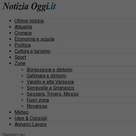
Ultime notizie
Attualità
Cronaca
Economia e scuola
Politica
Cultura e turismo
Sport
Zone
Borgosesia e dintorni
Gattinara e dintorni
Varallo e alta Valsesia
Serravalle e Grignasco
Sessera, Trivero, Mosso
Fuori zona
Novarese
Meteo
Idee & Consigli
Annunci Lavoro
Seguici su