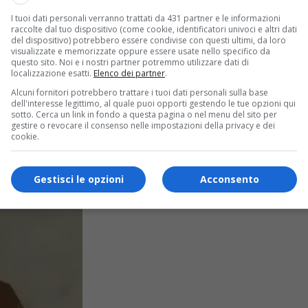
I tuoi dati personali verranno trattati da 431 partner e le informazioni
raccolte dal tuo dispositivo (come cookie, identificatori univoci e altri dati
del dispositivo) potrebbero essere condivise con questi ultimi, da loro
visualizzate e memorizzate oppure essere usate nello specifico da
questo sito. Noi e i nostri partner potremmo utilizzare dati di
o non molla: afa oltre Ferragosto
localizzazione esatti.
Elenco dei partner
.
Alcuni fornitori potrebbero trattare i tuoi dati personali sulla base
dell'interesse legittimo, al quale puoi opporti gestendo le tue opzioni qui
weekend, poi l'anticiclone torna protagonista.
sotto. Cerca un link in fondo a questa pagina o nel menu del sito per
gestire o revocare il consenso nelle impostazioni della privacy e dei
cookie.
Gestisci le opzioni
Acconsento