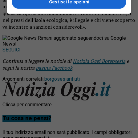
Gestisci le opzioni
indicheranno la soluzione migliore per smaltire i rifiuti, di
qualsiasi tipo siano. Abbandonare i rifiuti nell’ambiente, o
nei pressi dell’isola ecologica, è illegale e chi viene scoperto
va incontro a sanzioni considerevoli».
Rimani aggiornato seguendoci su Google
News!
SEGUICI
Continua a leggere le notizie di
Notizia Oggi Borgosesia
e
segui la nostra
pagina Facebook
Argomenti correlati:
borgosesia
rifiuti
Clicca per commentare
Tu cosa ne pensi?
Il tuo indirizzo email non sarà pubblicato.
I campi obbligatori