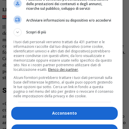
delle prestazioni dei contenuti e degli annunci,
ricerche sul pubblico, sviluppo di servizi
LEGGI ANCHE
Valduggia, cittadini in difficoltà col
nuovo sistema di raccolta rifiuti
Archiviare informazioni su dispositivo e/o accedervi
Il posto dunque era giusto, non l’orario. La persona, una
Scopri di più
donna residente in città, si è recata a Plello intorno la
mezzanotte e ha abbandonato il materiale davanti al
I tuoi dati personali verranno trattati da 431 partner e le
cancello. Quello che non immaginava era che la sua azione
informazioni raccolte dal tuo dispositivo (come cookie,
identificatori univoci e altri dati del dispositivo) potrebbero
fosse interamente ripresa dalle telecamere di sorveglianza.
essere condivise con questi ultimi, da loro visualizzate e
Così, il mattino dopo, una volta scoperto l’abbandono
memorizzate oppure essere usate nello specifico da questo
abusivo, non è rimasto altro che guardare le registrazioni
sito. Noi e i nostri partner potremmo utilizzare dati di
localizzazione esatti.
Elenco dei partner
.
per avere un’idea di chi avesse lasciato i rifiuti. La donna è
stata identificata ed è stata sanzionata per 300 euro.
Alcuni fornitori potrebbero trattare i tuoi dati personali sulla
base dell'interesse legittimo, al quale puoi opporti gestendo
le tue opzioni qui sotto. Cerca un link in fondo a questa
Seso
pagina o nel menu del sito per gestire o revocare il consenso
nelle impostazioni della privacy e dei cookie.
«Ogni tanto registriamo ancora questo tipo di
comportamenti – commenta Marisa Varacalli,
Acconsento
amministratore di Seso Ambiente -, atteggiamenti davvero
anacronistici. Oltre ad essere civicamente deprecabili, sono
anche inutili: basta chiamare Seso e i nostri uffici