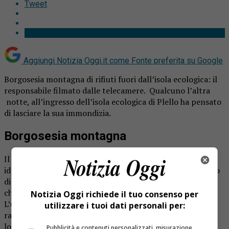
Tweet
Aggiungi Notizia Oggi.it come
Fonte preferita su Google
Borgosesia montagna di rifiuti fuori dall’isola ecologica: il
responsabile filmato dalle telecamere. Qualcuno l’altra
notte, all’ingresso dell’isola ecologica di Plello ha pensato
di lasciare la sua immondizia.
Borgosesia montagna
Il responsabile del gesto è stato ripreso dalle telecamere,
identificato e dovrà pagare una multa di qualche centinaio
di euro. La stessa conseguenza toccata a un’altra persona
che si era liberata dei rifiuti lasciandoli in un bosco.
Notizia Oggi richiede il tuo consenso per
L’ultimo caso si è verificato proprio davanti all’area di
utilizzare i tuoi dati personali per:
raccolta dove i cittadini di Borgosesia possono portare i
loro rifiuti ingombranti per lo smaltimento.
Pubblicità e contenuti personalizzati, misurazione