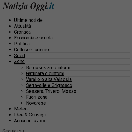
Ultime notizie
Attualità
Cronaca
Economia e scuola
Politica
Cultura e turismo
Sport
Zone
Borgosesia e dintorni
Gattinara e dintorni
Varallo e alta Valsesia
Serravalle e Grignasco
Sessera, Trivero, Mosso
Fuori zona
Novarese
Meteo
Idee & Consigli
Annunci Lavoro
Seguici su