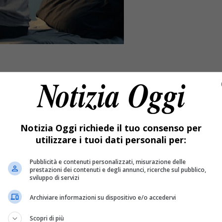
Notizia Oggi richiede il tuo consenso per
utilizzare i tuoi dati personali per:
Pubblicità e contenuti personalizzati, misurazione delle
prestazioni dei contenuti e degli annunci, ricerche sul pubblico,
sviluppo di servizi
poso. Ma scivola e muore. Una vicenda terribile: poco tempo fa 
a ripetere: “Scusatemi”.
Archiviare informazioni su dispositivo e/o accedervi
pare dalla casa di riposo. Ma scivola e mu
Scopri di più