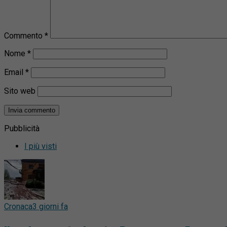
Commento
*
Nome
*
Email
*
Sito web
Pubblicità
I più visti
Cronaca
3 giorni fa