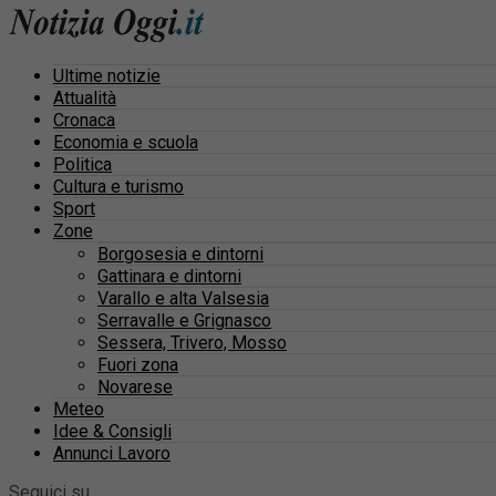
Ultime notizie
Attualità
Cronaca
Economia e scuola
Politica
Cultura e turismo
Sport
Zone
Borgosesia e dintorni
Gattinara e dintorni
Varallo e alta Valsesia
Serravalle e Grignasco
Sessera, Trivero, Mosso
Fuori zona
Novarese
Meteo
Idee & Consigli
Annunci Lavoro
Seguici su