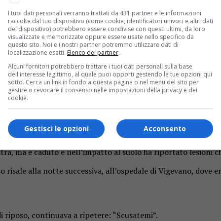
I tuoi dati personali verranno trattati da 431 partner e le informazioni
che livelli può in certi casi arrivare la disperazione per aver 
raccolte dal tuo dispositivo (come cookie, identificatori univoci e altri dati
del dispositivo) potrebbero essere condivise con questi ultimi, da loro
omellina pavese, nel pomeriggio di lunedì 3 maggio. Un
anziano 
visualizzate e memorizzate oppure essere usate nello specifico da
anni
.
questo sito. Noi e i nostri partner potremmo utilizzare dati di
localizzazione esatti.
Elenco dei partner
.
Alcuni fornitori potrebbero trattare i tuoi dati personali sulla base
dell'interesse legittimo, al quale puoi opporti gestendo le tue opzioni qui
sotto. Cerca un link in fondo a questa pagina o nel menu del sito per
a spingerlo a fuggire dalla residenza per anziani dove si trova
gestire o revocare il consenso nelle impostazioni della privacy e dei
n pensionato di 91 anni.
cookie.
Gestisci le opzioni
Acconsento
cco di Robbio. Giuseppe Carluccio, questo il suo nome, origin
tra, ma è caduto e nell’impatto al suolo ha riportato lesioni che
so risale alla notte successiva, all’ospedale di Vigevano, dove
i riposo, continuava a ripetere: “Scusatemi”.