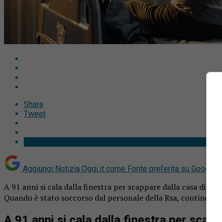
Share
Tweet
Aggiungi Notizia Oggi.it come
Fonte preferita su Google
A 91 anni si cala dalla finestra per scappare dalla casa di ri
Quando è stato soccorso dal personale della Rsa, continuava 
A 91 anni si cala dalla finestra per scap