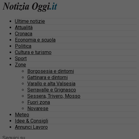
Ultime notizie
Attualità
Cronaca
Economia e scuola
Politica
Cultura e turismo
Sport
Zone
Borgosesia e dintorni
Gattinara e dintorni
Varallo e alta Valsesia
Serravalle e Grignasco
Sessera, Trivero, Mosso
Fuori zona
Novarese
Meteo
Idee & Consigli
Annunci Lavoro
Seguici su