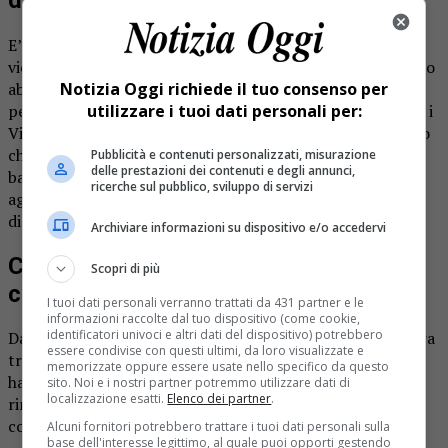
E’ successo vicino a Treviglio. A dare l’allarme sono stati i
vicini di casa della famiglia, che da quattro giorni sentivano
abbaiare il cucciolo. La famiglia di proprietari era partita
Notizia Oggi richiede il tuo consenso per
per l’estero ed era irrintracciabile. Così per salvare il cane i
utilizzare i tuoi dati personali per:
Vigili del fuoco sono entrati da una finestra. Lo spettacolo
che si sono trovati di fronte una volta entrati nel piccolo
Pubblicità e contenuti personalizzati, misurazione
delle prestazioni dei contenuti e degli annunci,
bagno, la cui porta era chiusa, era semplicemente
ricerche sul pubblico, sviluppo di servizi
agghiacciate. Il cucciolo era esausto, e fortemente
disidratato. Non si reggeva nemmeno sulle zampe.
Archiviare informazioni su dispositivo e/o accedervi
Cane metticcio salvato dai vicini di
Scopri di più
casa
I tuoi dati personali verranno trattati da 431 partner e le
informazioni raccolte dal tuo dispositivo (come cookie,
identificatori univoci e altri dati del dispositivo) potrebbero
Da quel momento è cominciato un serrato gioco di squadra
essere condivise con questi ultimi, da loro visualizzate e
tra forze dell’ordine, volontari ed enti del territorio. Gli
memorizzate oppure essere usate nello specifico da questo
hanno dato un po’ d’acqua e un po’ di cibo. L’hanno
sito. Noi e i nostri partner potremmo utilizzare dati di
localizzazione esatti.
Elenco dei partner
.
rinfrescato. E lui, nonostante tutto, si è ripreso. Ha
cominciato a giocare.
Alcuni fornitori potrebbero trattare i tuoi dati personali sulla
base dell'interesse legittimo, al quale puoi opporti gestendo