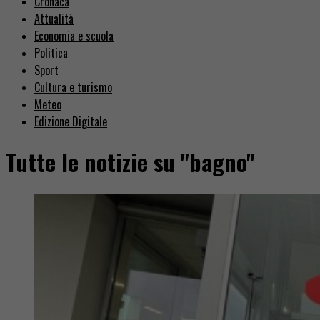
Cronaca
Attualità
Economia e scuola
Politica
Sport
Cultura e turismo
Meteo
Edizione Digitale
Tutte le notizie su "bagno"