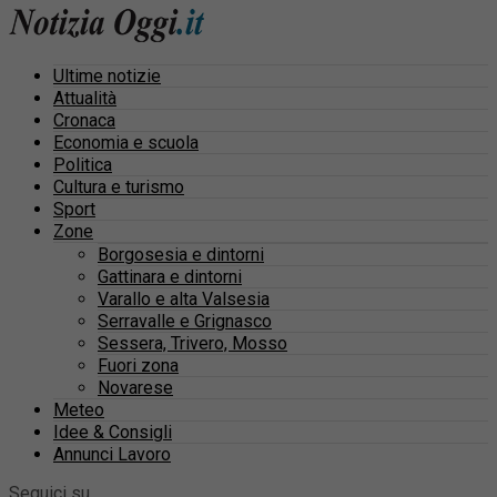
Ultime notizie
Attualità
Cronaca
Economia e scuola
Politica
Cultura e turismo
Sport
Zone
Borgosesia e dintorni
Gattinara e dintorni
Varallo e alta Valsesia
Serravalle e Grignasco
Sessera, Trivero, Mosso
Fuori zona
Novarese
Meteo
Idee & Consigli
Annunci Lavoro
Seguici su