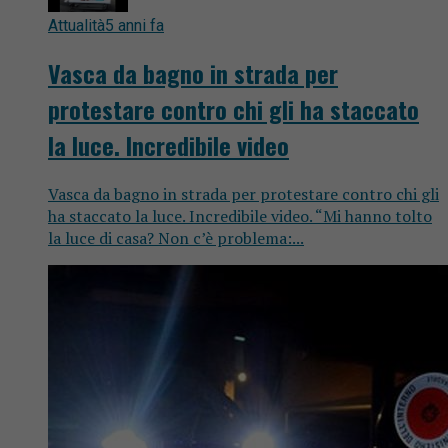
Attualità
5 anni fa
Vasca da bagno in strada per
protestare contro chi gli ha staccato
la luce. Incredibile video
Vasca da bagno in strada per protestare contro chi gli
ha staccato la luce. Incredibile video. “Mi hanno tolto
la luce di casa? Non c’è problema:...