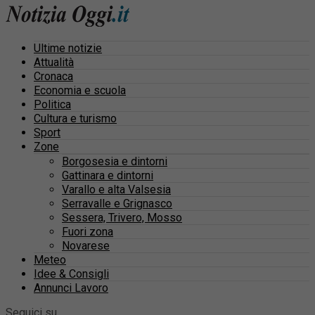
Ultime notizie
Attualità
Cronaca
Economia e scuola
Politica
Cultura e turismo
Sport
Zone
Borgosesia e dintorni
Gattinara e dintorni
Varallo e alta Valsesia
Serravalle e Grignasco
Sessera, Trivero, Mosso
Fuori zona
Novarese
Meteo
Idee & Consigli
Annunci Lavoro
Seguici su