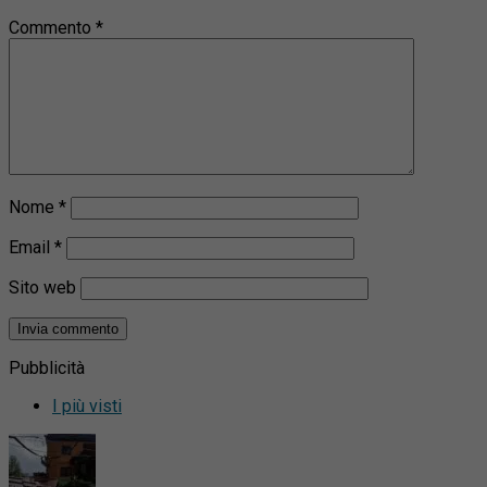
Commento
*
Nome
*
Email
*
Sito web
Pubblicità
I più visti