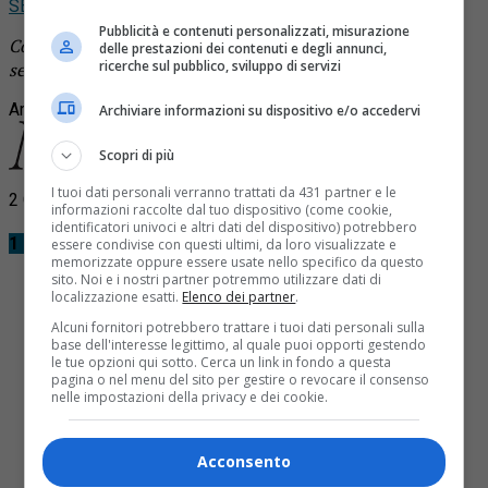
SEGUICI
Pubblicità e contenuti personalizzati, misurazione
Continua a leggere le notizie di
Notizia Oggi Borgosesia
e
delle prestazioni dei contenuti e degli annunci,
ricerche sul pubblico, sviluppo di servizi
segui la nostra
pagina Facebook
Argomenti correlati:
Essevi Italy srl
lavoro
Archiviare informazioni su dispositivo e/o accedervi
Scopri di più
I tuoi dati personali verranno trattati da 431 partner e le
2 Commenti
informazioni raccolte dal tuo dispositivo (come cookie,
identificatori univoci e altri dati del dispositivo) potrebbero
1 Commento
essere condivise con questi ultimi, da loro visualizzate e
memorizzate oppure essere usate nello specifico da questo
sito. Noi e i nostri partner potremmo utilizzare dati di
localizzazione esatti.
Elenco dei partner
.
Alcuni fornitori potrebbero trattare i tuoi dati personali sulla
base dell'interesse legittimo, al quale puoi opporti gestendo
Massimo di saverio
le tue opzioni qui sotto. Cerca un link in fondo a questa
pagina o nel menu del sito per gestire o revocare il consenso
23 Luglio 2023 at 7:09
nelle impostazioni della privacy e dei cookie.
Cerco lavoro a qualsiasi sono disponibile sono di
saverio massimo sordolabiale nessun problema ne
Acconsento
difficolta sono esperienza lavoro già ex melmeccanici