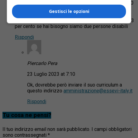
da 30 anni cerco lavoro urgentissima sms 3284562930
io abito a valdilana via frazione pratrivero n321 cap
Gestisci le opzioni
13835 sms per dire una conferma per colloquio da
vostro aziende capo personale 68/98 mirato invalidi 73
per cento se hai bisogno siamo due persone disabili
Rispondi
Piercarlo Pera
23 Luglio 2023 at 7:10
Ok, dovrebbe però inviare il suo curriculum a
questo indirizzo
amministrazione@essevi-italy.it
Rispondi
Tu cosa ne pensi?
Il tuo indirizzo email non sarà pubblicato.
I campi obbligatori
sono contrassegnati
*