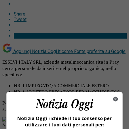
Share
Tweet
Aggiungi Notizia Oggi.it come
Fonte preferita su Google
ESSEVI ITALY SRL, azienda metalmeccanica sita in Pray
cerca personale da inserire nel proprio organico, nello
specifico:
NR. 1 IMPIEGATO/A COMMERCIALE ESTERO
NR. 1 ADDETTO FRESATORE PER MACCHINE CNC
Per candidarsi inviare curriculum
a.
amministrazione@essevi-italy.it
Notizia Oggi richiede il tuo consenso per
Rimani aggiornato seguendoci su Google
utilizzare i tuoi dati personali per:
News!