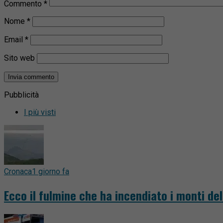
Commento
*
Nome
*
Email
*
Sito web
Pubblicità
I più visti
Cronaca
1 giorno fa
Ecco il fulmine che ha incendiato i monti del