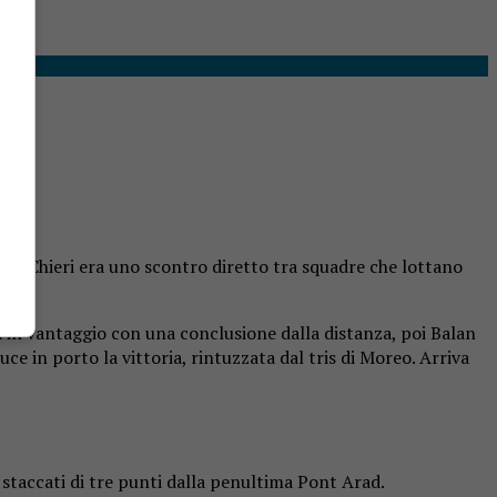
.
on il Chieri era uno scontro diretto tra squadre che lottano
a in vantaggio con una conclusione dalla distanza, poi Balan
ce in porto la vittoria, rintuzzata dal tris di Moreo. Arriva
a, staccati di tre punti dalla penultima Pont Arad.