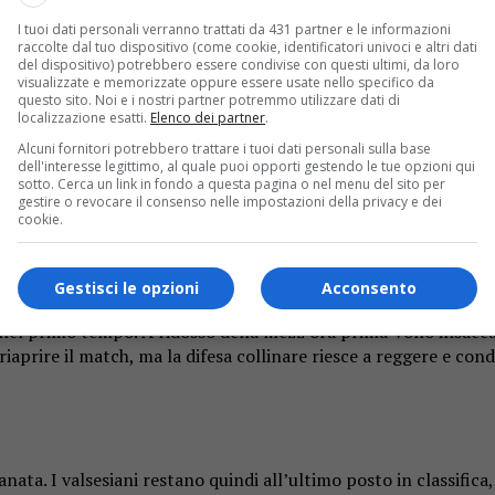
I tuoi dati personali verranno trattati da 431 partner e le informazioni
raccolte dal tuo dispositivo (come cookie, identificatori univoci e altri dati
del dispositivo) potrebbero essere condivise con questi ultimi, da loro
visualizzate e memorizzate oppure essere usate nello specifico da
questo sito. Noi e i nostri partner potremmo utilizzare dati di
localizzazione esatti.
Elenco dei partner
.
Alcuni fornitori potrebbero trattare i tuoi dati personali sulla base
. Contro il Chieri i granata rimediano il settimo ko consecutivo
dell'interesse legittimo, al quale puoi opporti gestendo le tue opzioni qui
sotto. Cerca un link in fondo a questa pagina o nel menu del sito per
gestire o revocare il consenso nelle impostazioni della privacy e dei
nno all’ultimo posto
cookie.
i, mercoledì 20 dicembre, è arrivato un ko pesante, visto che c
Gestisci le opzioni
Acconsento
ia nel primo tempo. A ridosso della mezz’ora prima Vono insacc
aprire il match, ma la difesa collinare riesce a reggere e condu
anata. I valsesiani restano quindi all’ultimo posto in classific