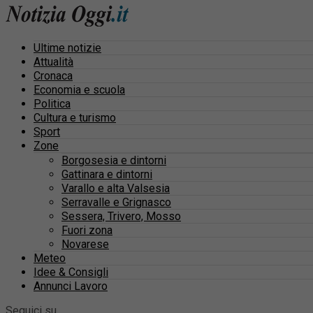
Ultime notizie
Attualità
Cronaca
Economia e scuola
Politica
Cultura e turismo
Sport
Zone
Borgosesia e dintorni
Gattinara e dintorni
Varallo e alta Valsesia
Serravalle e Grignasco
Sessera, Trivero, Mosso
Fuori zona
Novarese
Meteo
Idee & Consigli
Annunci Lavoro
Seguici su