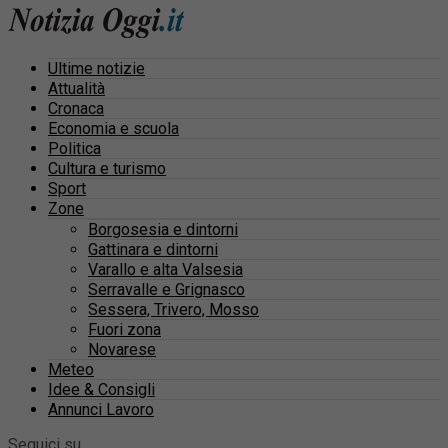
Ultime notizie
Attualità
Cronaca
Economia e scuola
Politica
Cultura e turismo
Sport
Zone
Borgosesia e dintorni
Gattinara e dintorni
Varallo e alta Valsesia
Serravalle e Grignasco
Sessera, Trivero, Mosso
Fuori zona
Novarese
Meteo
Idee & Consigli
Annunci Lavoro
Seguici su