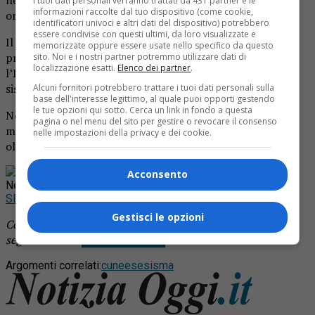
I tuoi dati personali verranno trattati da 431 partner e le
informazioni raccolte dal tuo dispositivo (come cookie,
ore 6.52 del mattino.
identificatori univoci e altri dati del dispositivo) potrebbero
essere condivise con questi ultimi, da loro visualizzate e
Il terremoto ha avuto come epicentro Chiappera, in
memorizzate oppure essere usate nello specifico da questo
provincia di Cuneo, interessando un’area al confine tra
sito. Noi e i nostri partner potremmo utilizzare dati di
localizzazione esatti.
Elenco dei partner
.
l’Italia e la Francia. La profondità stimata della scossa
sismica è stata di circa 7.4 chilometri.
Alcuni fornitori potrebbero trattare i tuoi dati personali sulla
base dell'interesse legittimo, al quale puoi opporti gestendo
le tue opzioni qui sotto. Cerca un link in fondo a questa
Non si segnalano danni a persone o cose: in effetti la
pagina o nel menu del sito per gestire o revocare il consenso
magnitudo è bassa, e raramente con questa intensità si va
nelle impostazioni della privacy e dei cookie.
oltre la percezione ai piani più alti degli edifici.
Rimani aggiornato seguendoci su Google
Acconsento
News!
SEGUICI
Gestisci le opzioni
Continua a leggere le notizie di
Notizia Oggi Borgosesia
e
segui la nostra
pagina Facebook
Argomenti correlati:
cuneese
sisma