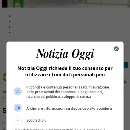
Share
Tweet
Notizia Oggi richiede il tuo consenso per
utilizzare i tuoi dati personali per:
Aggiungi Notizia Oggi.it come
Fonte preferita su Google
Pubblicità e contenuti personalizzati, misurazione
Scossa di terremoto in Piemonte. L’epicentro nel Cuneese,
delle prestazioni dei contenuti e degli annunci,
ricerche sul pubblico, sviluppo di servizi
registrata una magnitudo di 3.2.
Archiviare informazioni su dispositivo e/o accedervi
Scossa di terremoto in Piemonte
Scopri di più
Una scossa di terremoto di magnitudo 3.2, si è verificata
nella giornata di ieri, martedì 21 novembre, intorno alle