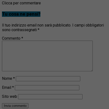
Clicca per commentare
Tu cosa ne pensi?
Il tuo indirizzo email non sarà pubblicato.
I campi obbligatori
sono contrassegnati
*
Commento
*
Nome
*
Email
*
Sito web