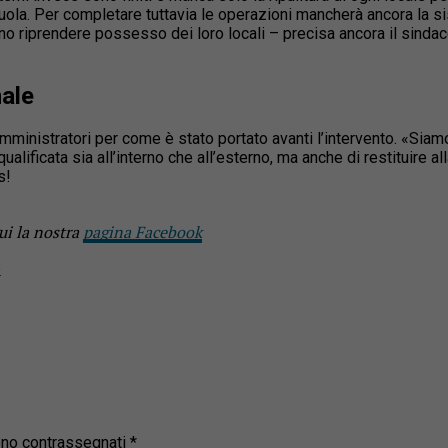
uola. Per completare tuttavia le operazioni mancherà ancora la si
no riprendere possesso dei loro locali – precisa ancora il sinda
nale
ministratori per come è stato portato avanti l’intervento. «Siamo c
qualificata sia all’interno che all’esterno, ma anche di restituire a
s!
ui la nostra
pagina Facebook
o
sono contrassegnati
*