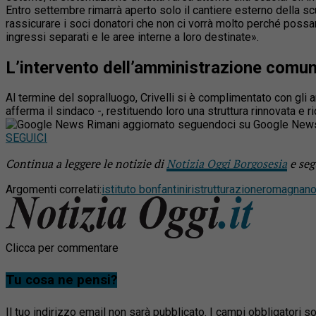
Entro settembre rimarrà aperto solo il cantiere esterno della sc
rassicurare i soci donatori che non ci vorrà molto perché possa
ingressi separati e le aree interne a loro destinate».
L’intervento dell’amministrazione comu
Al termine del sopralluogo, Crivelli si è complimentato con gli am
afferma il sindaco -, restituendo loro una struttura rinnovata e ri
Rimani aggiornato seguendoci su Google New
SEGUICI
Continua a leggere le notizie di
Notizia Oggi Borgosesia
e seg
Argomenti correlati:
istituto bonfantini
ristrutturazione
romagnan
Clicca per commentare
Tu cosa ne pensi?
Il tuo indirizzo email non sarà pubblicato.
I campi obbligatori 