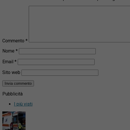
Commento
*
Nome
*
Email
*
Sito web
Pubblicità
I più visti