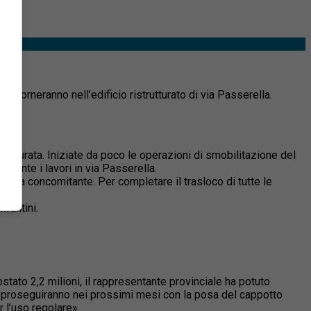
i torneranno nell’edificio ristrutturato di via Passerella.
utturata. Iniziate da poco le operazioni di smobilitazione del
urante i lavori in via Passerella.
forza concomitante. Per completare il trasloco di tutte le
nfantini.
ato 2,2 milioni, il rappresentante provinciale ha potuto
ere proseguiranno nei prossimi mesi con la posa del cappotto
r l’uso regolare».