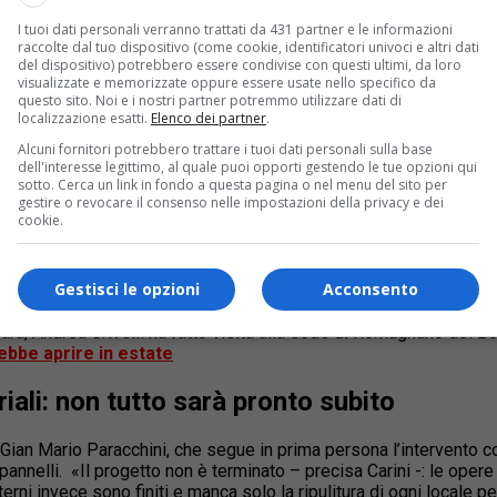
I tuoi dati personali verranno trattati da 431 partner e le informazioni
raccolte dal tuo dispositivo (come cookie, identificatori univoci e altri dati
del dispositivo) potrebbero essere condivise con questi ultimi, da loro
visualizzate e memorizzate oppure essere usate nello specifico da
questo sito. Noi e i nostri partner potremmo utilizzare dati di
localizzazione esatti.
Elenco dei partner
.
Alcuni fornitori potrebbero trattare i tuoi dati personali sulla base
 Dopo un anno nelle “casette” provvisorie, da settembre gli alliev
dell'interesse legittimo, al quale puoi opporti gestendo le tue opzioni qui
sotto. Cerca un link in fondo a questa pagina o nel menu del sito per
possono rientrare in sede
gestire o revocare il consenso nelle impostazioni della privacy e dei
cookie.
da settembre torneranno nella sede ex Iviglia completamente ristr
e Borsellino, utilizzate per le lezioni lo scorso anno scolastico, d
Gestisci le opzioni
Acconsento
le vere e proprie, tuttavia lo sgombero del piazzale non sarà per 
 in più.
vara, Andrea Crivelli ha fatto visita alla sede di Romagnano del Bo
ebbe aprire in estate
iali: non tutto sarà pronto subito
n Mario Paracchini, che segue in prima persona l’intervento cost
 pannelli. «Il progetto non è terminato – precisa Carini -: le op
nterni invece sono finiti e manca solo la ripulitura di ogni locale pe