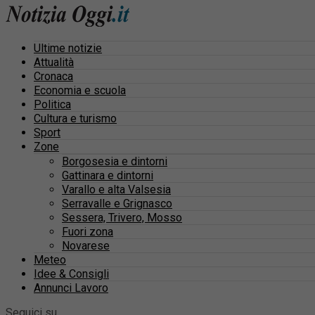
Ultime notizie
Attualità
Cronaca
Economia e scuola
Politica
Cultura e turismo
Sport
Zone
Borgosesia e dintorni
Gattinara e dintorni
Varallo e alta Valsesia
Serravalle e Grignasco
Sessera, Trivero, Mosso
Fuori zona
Novarese
Meteo
Idee & Consigli
Annunci Lavoro
Seguici su