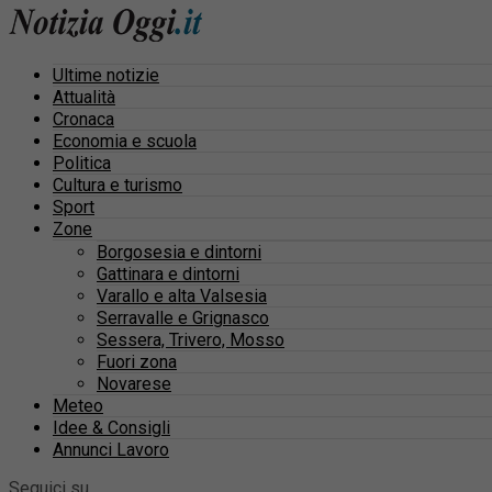
Ultime notizie
Attualità
Cronaca
Economia e scuola
Politica
Cultura e turismo
Sport
Zone
Borgosesia e dintorni
Gattinara e dintorni
Varallo e alta Valsesia
Serravalle e Grignasco
Sessera, Trivero, Mosso
Fuori zona
Novarese
Meteo
Idee & Consigli
Annunci Lavoro
Seguici su