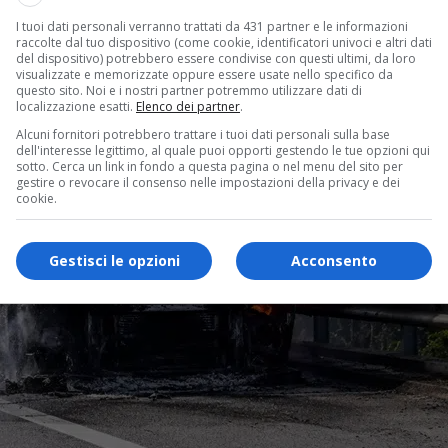
I tuoi dati personali verranno trattati da 431 partner e le informazioni
raccolte dal tuo dispositivo (come cookie, identificatori univoci e altri dati
del dispositivo) potrebbero essere condivise con questi ultimi, da loro
visualizzate e memorizzate oppure essere usate nello specifico da
questo sito. Noi e i nostri partner potremmo utilizzare dati di
localizzazione esatti.
Elenco dei partner
.
Alcuni fornitori potrebbero trattare i tuoi dati personali sulla base
dell'interesse legittimo, al quale puoi opporti gestendo le tue opzioni qui
sotto. Cerca un link in fondo a questa pagina o nel menu del sito per
gestire o revocare il consenso nelle impostazioni della privacy e dei
cookie.
Gestisci le opzioni
Acconsento