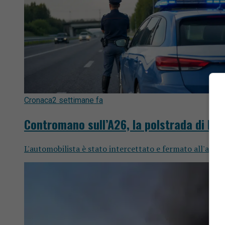
Cronaca
2 settimane fa
Contromano sull’A26, la polstrada di Ro
L'automobilista è stato intercettato e fermato all'alte