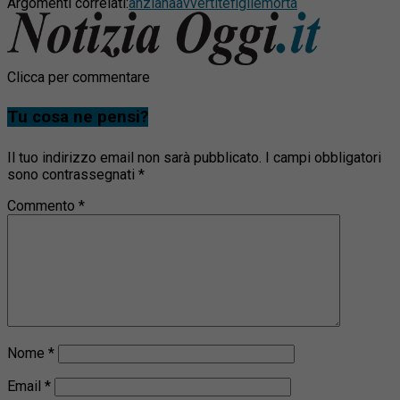
Argomenti correlati:
anziana
avvertite
figlie
morta
Clicca per commentare
Tu cosa ne pensi?
Il tuo indirizzo email non sarà pubblicato.
I campi obbligatori
sono contrassegnati
*
Commento
*
Nome
*
Email
*