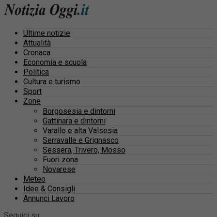
Ultime notizie
Attualità
Cronaca
Economia e scuola
Politica
Cultura e turismo
Sport
Zone
Borgosesia e dintorni
Gattinara e dintorni
Varallo e alta Valsesia
Serravalle e Grignasco
Sessera, Trivero, Mosso
Fuori zona
Novarese
Meteo
Idee & Consigli
Annunci Lavoro
Seguici su