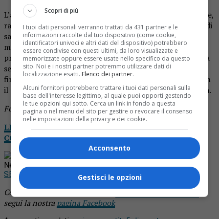
Scopri di più
L’anziana è morta nella serata di venerdì 24 luglio. Le figlie,
raccontano, ricevevano regolarmente notizie sullo stato di
I tuoi dati personali verranno trattati da 431 partner e le
informazioni raccolte dal tuo dispositivo (come cookie,
salute della madre ma il sabato e la domenica dopo la
identificatori univoci e altri dati del dispositivo) potrebbero
morte non hanno sentito nessuno dall’ospedale. Hanno
essere condivise con questi ultimi, da loro visualizzate e
provato loro stesse a mettersi in contatto con i medici ma
memorizzate oppure essere usate nello specifico da questo
sito. Noi e i nostri partner potremmo utilizzare dati di
senza risultato. Complici anche le regole anti-Covid, alla
localizzazione esatti.
Elenco dei partner
.
fine solo quando una delle figlie si è messa in contatto con
Alcuni fornitori potrebbero trattare i tuoi dati personali sulla
il presidio per trasferire la madre è venuta a galla la verità.
base dell'interesse legittimo, al quale puoi opporti gestendo
le tue opzioni qui sotto. Cerca un link in fondo a questa
Foto d’archivio
pagina o nel menu del sito per gestire o revocare il consenso
nelle impostazioni della privacy e dei cookie.
LEGGI NOTIZIA OGGI DA CASA: IL TUO GIORNALE
COMPLETO IN VERSIONE DIGITALE
Acconsento
Rimani aggiornato seguendoci su Google
News!
SEGUICI
Gestisci le opzioni
Continua a leggere le notizie di
Notizia Oggi Borgosesia
e
segui la nostra
pagina Facebook