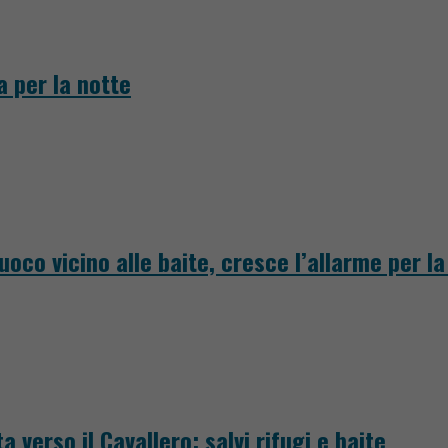
a per la notte
fuoco vicino alle baite, cresce l’allarme per l
a verso il Cavallero: salvi rifugi e baite