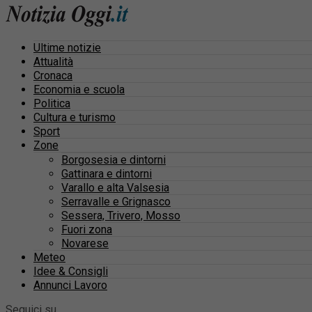
Ultime notizie
Attualità
Cronaca
Economia e scuola
Politica
Cultura e turismo
Sport
Zone
Borgosesia e dintorni
Gattinara e dintorni
Varallo e alta Valsesia
Serravalle e Grignasco
Sessera, Trivero, Mosso
Fuori zona
Novarese
Meteo
Idee & Consigli
Annunci Lavoro
Seguici su