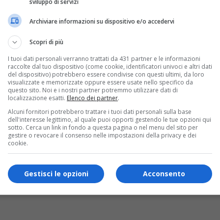
sviluppo di servizi
Archiviare informazioni su dispositivo e/o accedervi
Scopri di più
si alzano le voci contro l’arrivo dei primi profughi
I tuoi dati personali verranno trattati da 431 partner e le informazioni
 migranti, a Borgosesia la parrocchia punta sulla sen
raccolte dal tuo dispositivo (come cookie, identificatori univoci e altri dati
del dispositivo) potrebbero essere condivise con questi ultimi, da loro
ti un incontro intitolato “Camminare insieme nelle p
visualizzate e memorizzate oppure essere usate nello specifico da
tà alle persone con storie di migrazione forzata. Int
questo sito. Noi e i nostri partner potremmo utilizzare dati di
localizzazione esatti.
Elenco dei partner
.
he raccolgono in mare i profughi.
Alcuni fornitori potrebbero trattare i tuoi dati personali sulla base
dell'interesse legittimo, al quale puoi opporti gestendo le tue opzioni qui
s!
sotto. Cerca un link in fondo a questa pagina o nel menu del sito per
gestire o revocare il consenso nelle impostazioni della privacy e dei
cookie.
ui la nostra
pagina Facebook
Gestisci le opzioni
Acconsento