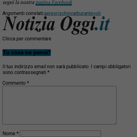
segui la nostra
pagina Facebook
Argomenti correlati:
aereo
rischio
varburante
voli
Clicca per commentare
Tu cosa ne pensi?
Il tuo indirizzo email non sarà pubblicato.
I campi obbligatori
sono contrassegnati
*
Commento
*
Nome
*