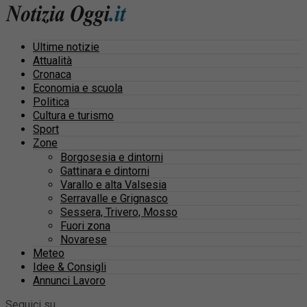
Ultime notizie
Attualità
Cronaca
Economia e scuola
Politica
Cultura e turismo
Sport
Zone
Borgosesia e dintorni
Gattinara e dintorni
Varallo e alta Valsesia
Serravalle e Grignasco
Sessera, Trivero, Mosso
Fuori zona
Novarese
Meteo
Idee & Consigli
Annunci Lavoro
Seguici su