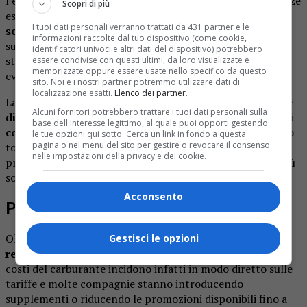
l’evoluzione della situazione. Con l’avvicinarsi delle vacanze
Scopri di più
estive,
il traffico aereo è destinato ad aumentare
I tuoi dati personali verranno trattati da 431 partner e le
sensibilmente
e le compagnie temono nuove tensioni
informazioni raccolte dal tuo dispositivo (come cookie,
sulla disponibilità di carburante. Gli aeroporti europei
identificatori univoci e altri dati del dispositivo) potrebbero
stanno monitorando quotidianamente le forniture per
essere condivise con questi ultimi, da loro visualizzate e
memorizzate oppure essere usate nello specifico da questo
evitare ulteriori disagi ai passeggeri.
sito. Noi e i nostri partner potremmo utilizzare dati di
localizzazione esatti.
Elenco dei partner
.
La Commissione europea
sta valutando possibili misure
Alcuni fornitori potrebbero trattare i tuoi dati personali sulla
di emergenza per garantire continuità ai collegamenti
base dell'interesse legittimo, al quale puoi opporti gestendo
considerati strategici
. Al momento non si parla di blocco
le tue opzioni qui sotto. Cerca un link in fondo a questa
pagina o nel menu del sito per gestire o revocare il consenso
totale dei voli, ma di una gestione selettiva delle rotte,
nelle impostazioni della privacy e dei cookie.
privilegiando quelle economicamente e logisticamente più
sostenibili.
Acconsento
Prezzi più alti e meno collegamenti
Oltre alle cancellazioni,
i viaggiatori stanno già
Gestisci le opzioni
registrando un aumento dei prezzi dei biglietti aerei
. I
costi del carburante incidono infatti in modo diretto sulle
tariffe e molte compagnie stanno introducendo
supplementi o riducendo le promozioni disponibili fino a