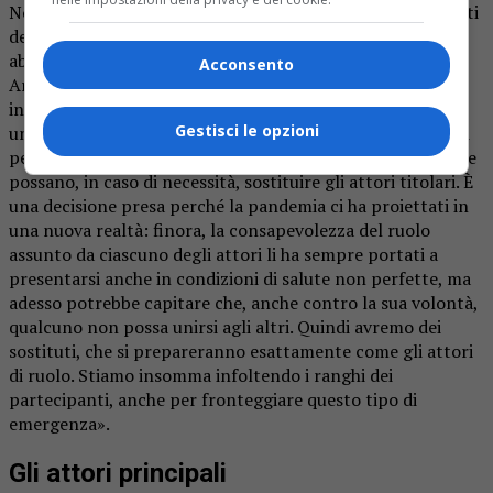
Novità ci saranno anche per quanto riguarda i protagonisti
della recita. «I ruoli principali sono confermati, ma non
abbiamo ancora definito interamente il cast – spiega
Acconsento
Arienta -. Già negli anni passati avevamo iniziato a
introdurre una doppia interpretazione per alcuni ruoli,
Gestisci le opzioni
un’idea per coinvolgere attivamente il maggior numero di
persone. Ora, però, stiamo cercando anche delle figure che
possano, in caso di necessità, sostituire gli attori titolari. È
una decisione presa perché la pandemia ci ha proiettati in
una nuova realtà: finora, la consapevolezza del ruolo
assunto da ciascuno degli attori li ha sempre portati a
presentarsi anche in condizioni di salute non perfette, ma
adesso potrebbe capitare che, anche contro la sua volontà,
qualcuno non possa unirsi agli altri. Quindi avremo dei
sostituti, che si prepareranno esattamente come gli attori
di ruolo. Stiamo insomma infoltendo i ranghi dei
partecipanti, anche per fronteggiare questo tipo di
emergenza».
Gli attori principali