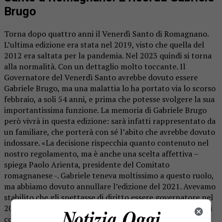
Brugo
Torna dopo quattro anni il Venerdì Santo di Romagnano.
L’ultima edizione era stata nel 2019, visto che quella del
2012 era saltata per la pandemia. Nel 2023 quindi si torna
alla normalità. Con un dettaglio molto toccante. Il
Governatore del Venerdì Santo avrebbe dovuto essere
Gabriele Brugo, ma una malattia lo ha portato via lo scorso
febbraio, a soli 54 anni, e prima che potesse svolgere la sua
importantissima funzione. La memoria di Gabriele Brugo
però vivrà in questa edizione: sarà infatti rappresentato da
un familiare, che porterà con sé l’abito che avrebbe dovuto
indossare. «La decisione rispecchia quanto contenuto nel
nostro regolamento, ma è anche una scelta affettiva –
spiega Paolo Arienta, presidente del Comitato
romagnanese -. Gabriele teneva moltissimo a questo ruolo,
ma abbiamo dovuto annullare l’edizione del 2021. Avevamo
stabilito che gli spettasse di diritto essere governatore nel
2023, ma anche in questo caso il destino gli ha impedito di
compiere il suo incarico, e allora abbiamo deciso di non