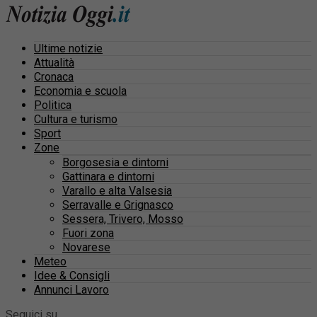
Ultime notizie
Attualità
Cronaca
Economia e scuola
Politica
Cultura e turismo
Sport
Zone
Borgosesia e dintorni
Gattinara e dintorni
Varallo e alta Valsesia
Serravalle e Grignasco
Sessera, Trivero, Mosso
Fuori zona
Novarese
Meteo
Idee & Consigli
Annunci Lavoro
Seguici su