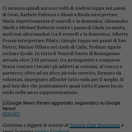
Ci saranno quindi ancora i volti di Andrea Ioppa nei panni
di Gesù; Rachele Palestro e Monica Binda interpretare
Maria rispettivamente il venerdì e la domenica; Alessandro
Miolli e Michael Barberis vestire i panni di Giuda Iscariota,
anch’essi alternandosi tra il venerdì e la domenica; Alberto
Peroni interpretare Pilato; Giorgio Ioppa nei panni di San
Pietro; Marino Villata nel ruolo di Caifa; Stefano Agarla
recitare Erode. In tutto il Venerdì Santo di Romagnano
arruola oltre 350 persone, tra protagonisti e comparse.
Senza contare i tecnici gli addetti ai costumi, al trucco e
parrucco; oltre ad un altro piccolo esercito, formato da
volontari, impegnato affinché tutto vada per il meglio. Si
può ben dire che praticamente quasi tutto il paese ha un
ruolo nella sacra rappresentazione.
Rimani aggiornato seguendoci su Google
News!
SEGUICI
Continua a leggere le notizie di
Notizia Oggi Borgosesia
e
segui la nostra
pagina Facebook