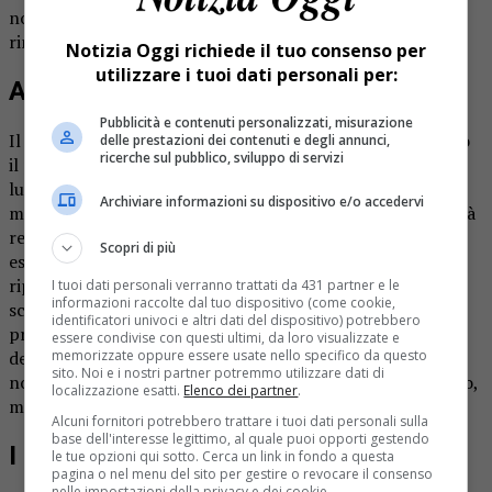
nominare un successore, ma di fare in modo che Gabriele
rimanga il governatore della 262esima edizione».
Notizia Oggi richiede il tuo consenso per
utilizzare i tuoi dati personali per:
Al lavoro da parecchi mesi
Pubblicità e contenuti personalizzati, misurazione
Il percorso per arrivare al 6 aprile, quando prenderà avvio
delle prestazioni dei contenuti e degli annunci,
ricerche sul pubblico, sviluppo di servizi
il programma della sacra rappresentazione, è ancora
lungo, ma molto si è già fatto per predisporre tutto al
Archiviare informazioni su dispositivo e/o accedervi
meglio. «Quest’anno partiamo con il vantaggio di avere già
recitato parte delle Sacre Rappresentazioni a Varallo, in
Scopri di più
estate – spiega Arienta -, per cui gli attori hanno già
riprovato la parte recentemente, e anche gli addetti alle
I tuoi dati personali verranno trattati da 431 partner e le
informazioni raccolte dal tuo dispositivo (come cookie,
scenografie sono al lavoro da diversi mesi. Stiamo
identificatori univoci e altri dati del dispositivo) potrebbero
preparando il dépliant che conterrà i dettagli dei quadri
essere condivise con questi ultimi, da loro visualizzate e
memorizzate oppure essere usate nello specifico da questo
delle varie giornate e la cartellonistica, che verrà posata
sito. Noi e i nostri partner potremmo utilizzare dati di
non solo sulle strade comunali e provinciali di Romagnano,
localizzazione esatti.
Elenco dei partner
.
ma anche a Borgomanero, Arona, Novara».
Alcuni fornitori potrebbero trattare i tuoi dati personali sulla
base dell'interesse legittimo, al quale puoi opporti gestendo
I protagonisti della recita
le tue opzioni qui sotto. Cerca un link in fondo a questa
pagina o nel menu del sito per gestire o revocare il consenso
nelle impostazioni della privacy e dei cookie.