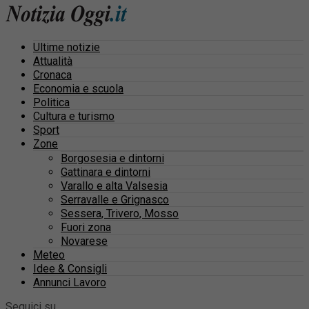
Ultime notizie
Attualità
Cronaca
Economia e scuola
Politica
Cultura e turismo
Sport
Zone
Borgosesia e dintorni
Gattinara e dintorni
Varallo e alta Valsesia
Serravalle e Grignasco
Sessera, Trivero, Mosso
Fuori zona
Novarese
Meteo
Idee & Consigli
Annunci Lavoro
Seguici su