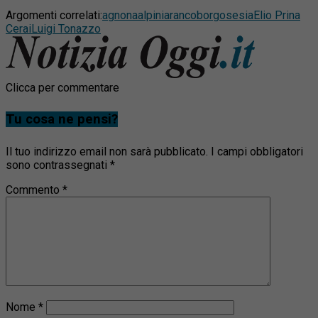
Argomenti correlati:
agnona
alpini
aranco
borgosesia
Elio Prina
Cerai
Luigi Tonazzo
Clicca per commentare
Tu cosa ne pensi?
Il tuo indirizzo email non sarà pubblicato.
I campi obbligatori
sono contrassegnati
*
Commento
*
Nome
*