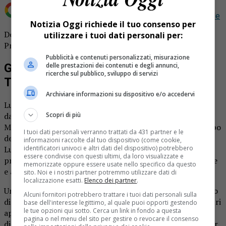
Aggiungi Notizia Oggi.it come
Fonte preferita su Google
Notizia Oggi richiede il tuo consenso per
Doppio lutto per gli alpini: l’addio a Luigi Tonazzo ed Elio
utilizzare i tuoi dati personali per:
Prina Cerai dei gruppi di Aranco e Agnona.
Pubblicità e contenuti personalizzati, misurazione
Gli alpini di Aranco salutano Luigi
delle prestazioni dei contenuti e degli annunci,
ricerche sul pubblico, sviluppo di servizi
Tonazzo
Archiviare informazioni su dispositivo e/o accedervi
Luigi Tonazzo, morto a 81 anni, era nel gruppo di Aranco
da decenni. «Lo ricordo con noi da sempre – dice Gianni
Scopri di più
Mora, presidente della sezione Valsesiana e già capogruppo
I tuoi dati personali verranno trattati da 431 partner e le
degli alpini di Aranco -, quando sono entrato nel gruppo
informazioni raccolte dal tuo dispositivo (come cookie,
Luigi ne faceva già parte. È sempre stato un alpino
identificatori univoci e altri dati del dispositivo) potrebbero
essere condivise con questi ultimi, da loro visualizzate e
presente e molto discreto, gli piaceva partecipare alle gite
memorizzate oppure essere usate nello specifico da questo
e alle nostre feste».
sito. Noi e i nostri partner potremmo utilizzare dati di
localizzazione esatti.
Elenco dei partner
.
Un ricordo condiviso da Savio Vercelli, attuale capogruppo
Alcuni fornitori potrebbero trattare i tuoi dati personali sulla
di Aranco: «Quando poteva, partecipava volentieri ai nostri
base dell'interesse legittimo, al quale puoi opporti gestendo
le tue opzioni qui sotto. Cerca un link in fondo a questa
appuntamenti, ma non ha mai voluto fare parte del
pagina o nel menu del sito per gestire o revocare il consenso
direttivo. Lui veniva sempre il giorno della fagiolata sia per