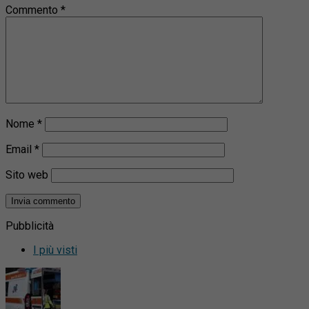
Commento
*
Nome
*
Email
*
Sito web
Pubblicità
I più visti