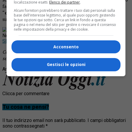
localizzazione esatti.
Elenco dei partner
.
falsi progetti presentati al Gse, circa 27.000
Alcuni fornitori potrebbero trattare i tuoi dati personali sulla
“
certificati
bianchi
“, rivenduti a un controvalore di poco
base dell'interesse legittimo, al quale puoi opporti gestendo
superiore a 8 milioni di euro.
le tue opzioni qui sotto. Cerca un link in fondo a questa
pagina o nel menu del sito per gestire o revocare il consenso
nelle impostazioni della privacy e dei cookie.
Rimani aggiornato seguendoci su Google
News!
SEGUICI
Acconsento
Continua a leggere le notizie di
Notizia Oggi Borgosesia
e
segui la nostra
pagina Facebook
Gestisci le opzioni
Argomenti correlati:
certificati
truffa
Clicca per commentare
Tu cosa ne pensi?
Il tuo indirizzo email non sarà pubblicato.
I campi obbligatori
sono contrassegnati
*