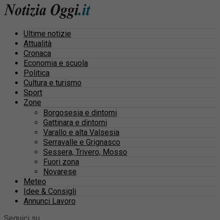
Ultime notizie
Attualità
Cronaca
Economia e scuola
Politica
Cultura e turismo
Sport
Zone
Borgosesia e dintorni
Gattinara e dintorni
Varallo e alta Valsesia
Serravalle e Grignasco
Sessera, Trivero, Mosso
Fuori zona
Novarese
Meteo
Idee & Consigli
Annunci Lavoro
Seguici su