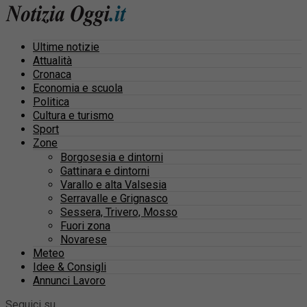
Ultime notizie
Attualità
Cronaca
Economia e scuola
Politica
Cultura e turismo
Sport
Zone
Borgosesia e dintorni
Gattinara e dintorni
Varallo e alta Valsesia
Serravalle e Grignasco
Sessera, Trivero, Mosso
Fuori zona
Novarese
Meteo
Idee & Consigli
Annunci Lavoro
Seguici su