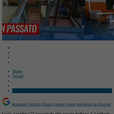
Share
Tweet
Aggiungi Notizia Oggi.it come
Fonte preferita su Google
Lucia Azzolina: “Consegnati alle scuole italiane 2,4 milioni