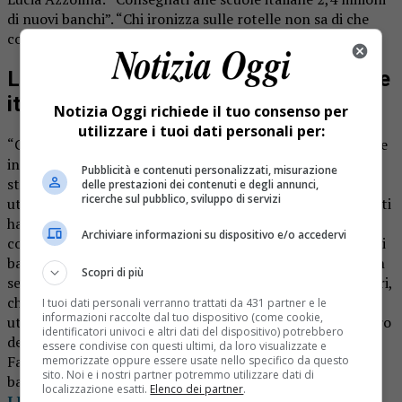
di nuovi banchi”. “Chi ironizza sulle rotelle non sa di che
cosa sta parlando”.
Lucia Azzolina: “Consegnati alle scuole
italiane 2,4 milioni di nuovi banchi”
Notizia Oggi richiede il tuo consenso per
utilizzare i tuoi dati personali per:
“C’è chi ha usato il termine “banchi a rotelle” per prendere
in giro me, senza rendersi conto di offendere uno
Pubblicità e contenuti personalizzati, misurazione
strumento che centinaia di istituzioni scolastiche già
delle prestazioni dei contenuti e degli annunci,
ricerche sul pubblico, sviluppo di servizi
utilizzavano proficuamente in classe e in laboratorio. Tanti
hanno parlato e continuano a parlare di scuola senza
Archiviare informazioni su dispositivo e/o accedervi
conoscerla, avendola solo frequentata qualche anno fa.Sui
banchi tradizionali monoposto qualcuno ha detto che non
Scopri di più
servivano, che abbiamo buttato soldi. Senza sapere, magari,
che i nostri studenti sedevano su sedie malmesse e spesso
I tuoi dati personali verranno trattati da 431 partner e le
informazioni raccolte dal tuo dispositivo (come cookie,
utilizzavano banchi di qualche decennio fa”. Così il ministro
identificatori univoci e altri dati del dispositivo) potrebbero
dell’Istruzione Lucia Azzolina comunica da suo profilo
essere condivise con questi ultimi, da loro visualizzate e
Facebook l’avvenuta consegna di ben 2,4 milioni di nuovi
memorizzate oppure essere usate nello specifico da questo
sito. Noi e i nostri partner potremmo utilizzare dati di
banchi alle scuole italiane.
localizzazione esatti.
Elenco dei partner
.
LEGGI NOTIZIA OGGI DA CASA: IL TUO GIORNALE