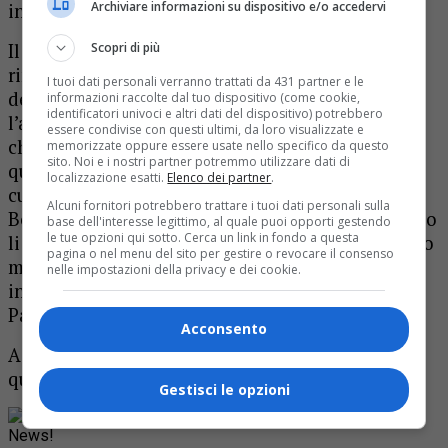
Archiviare informazioni su dispositivo e/o accedervi
incontro.
Il paese di Vintebbio aveva già avuto modo di
Scopri di più
ringraziarlo lo scorso anno quando in occasione
I tuoi dati personali verranno trattati da 431 partner e le
della cresima era arrivato in paese anche
informazioni raccolte dal tuo dispositivo (come cookie,
identificatori univoci e altri dati del dispositivo) potrebbero
l’arcivescovo, monsignor Marco Arnolfo:
«Se
essere condivise con questi ultimi, da loro visualizzate e
chiudo gli occhi – aveva detto don Pietro in
memorizzate oppure essere usate nello specifico da questo
sito. Noi e i nostri partner potremmo utilizzare dati di
quell’occasione – rivedo tutti i miei parrocchiani,
localizzazione esatti.
Elenco dei partner
.
cui presto si aggiunsero quelli di Piane e poi di
Alcuni fornitori potrebbero trattare i tuoi dati personali sulla
Bornate: molti di loro non sono più con noi, ma io
base dell'interesse legittimo, al quale puoi opporti gestendo
le tue opzioni qui sotto. Cerca un link in fondo a questa
li ritrovo durante le mie visite al cimitero, quando
pagina o nel menu del sito per gestire o revocare il consenso
mi soffermo con ognuno, ringraziandoli e
nelle impostazioni della privacy e dei cookie.
invitandoli a tenermi un posto nella Casa del
Padre».
Acconsento
Adesso per lui è arrivato il momento di occupare
quel posto.
Gestisci le opzioni
Rimani aggiornato seguendoci su Google
News!