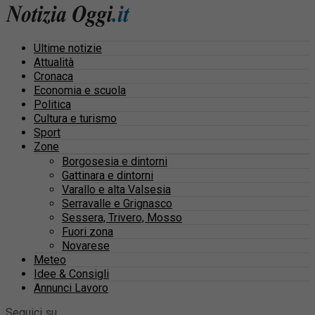
Ultime notizie
Attualità
Cronaca
Economia e scuola
Politica
Cultura e turismo
Sport
Zone
Borgosesia e dintorni
Gattinara e dintorni
Varallo e alta Valsesia
Serravalle e Grignasco
Sessera, Trivero, Mosso
Fuori zona
Novarese
Meteo
Idee & Consigli
Annunci Lavoro
Seguici su