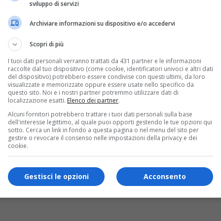
sviluppo di servizi
Archiviare informazioni su dispositivo e/o accedervi
Scopri di più
e del Servizio Cites e del Soccorso Alpino e unità cinofile del
I tuoi dati personali verranno trattati da 431 partner e le informazioni
 forestale dello Stato, dove il Vice Questore Aggiunto Foresta
raccolte dal tuo dispositivo (come cookie, identificatori univoci e altri dati
del dispositivo) potrebbero essere condivise con questi ultimi, da loro
visualizzate e memorizzate oppure essere usate nello specifico da
questo sito. Noi e i nostri partner potremmo utilizzare dati di
onale del Servizio Cites e del Soccorso Alpino e unità cinofile
localizzazione esatti.
Elenco dei partner
.
iale a Verbania (2002-2012) e a Biella (2012-2015).
Alcuni fornitori potrebbero trattare i tuoi dati personali sulla base
dell'interesse legittimo, al quale puoi opporti gestendo le tue opzioni qui
s!
sotto. Cerca un link in fondo a questa pagina o nel menu del sito per
gestire o revocare il consenso nelle impostazioni della privacy e dei
cookie.
ui la nostra
pagina Facebook
Gestisci le opzioni
Acconsento