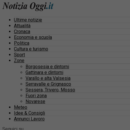
Ultime notizie
Attualità
Cronaca
Economia e scuola
Politica
Cultura e turismo
Sport
Zone
Borgosesia e dintorni
Gattinara e dintorni
Varallo e alta Valsesia
Serravalle e Grignasco
Sessera, Trivero, Mosso
Fuori zona
Novarese
Meteo
Idee & Consigli
Annunci Lavoro
Seguici su