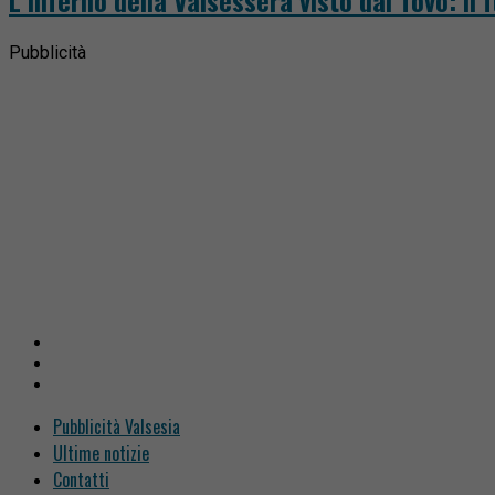
L’inferno della Valsessera visto dal Tovo: il 
Pubblicità
Pubblicità Valsesia
Ultime notizie
Contatti