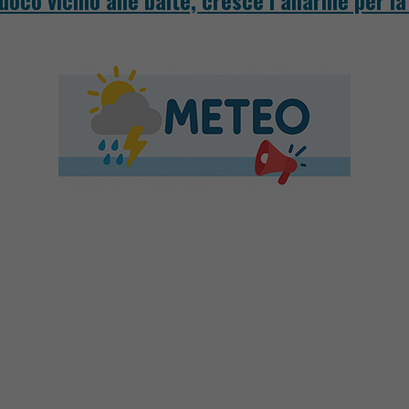
fuoco vicino alle baite, cresce l’allarme per l