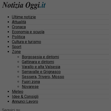
Ultime notizie
Attualità
Cronaca
Economia e scuola
Politica
Cultura e turismo
Sport
Zone
Borgosesia e dintorni
Gattinara e dintorni
Varallo e alta Valsesia
Serravalle e Grignasco
Sessera, Trivero, Mosso
Fuori zona
Novarese
Meteo
Idee & Consigli
Annunci Lavoro
Seguici su