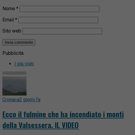
Nome
*
Email
*
Sito web
Pubblicità
I più visti
Cronaca
2 giorni fa
Ecco il fulmine che ha incendiato i monti
della Valsessera. IL VIDEO