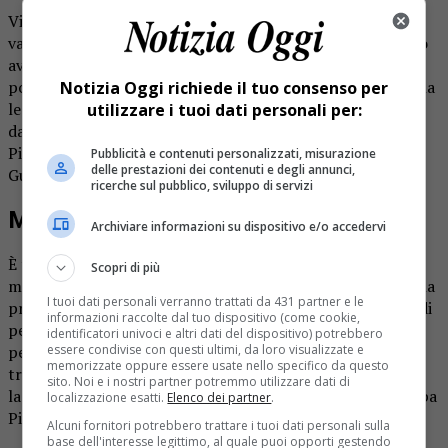
Viste le attuali condizioni di innevamento e di pericolo
valanghe sulle montagne piemontesi, i turni prenderanno
avvio nelle basi di Cuneo-Levaldigi e di Borgosesia e
potranno estendersi anche alla base di Torino, non appena
Notizia Oggi richiede il tuo consenso per
le condizioni lo renderanno necessario, e saranno coperti
utilizzare i tuoi dati personali per:
dal personale del Soccorso Alpino e Speleologico
Piemontese con il supporto del Soccorso Alpino della
Pubblicità e contenuti personalizzati, misurazione
delle prestazioni dei contenuti e degli annunci,
Guardia di Finanza.
ricerche sul pubblico, sviluppo di servizi
Massima prudenza in montagna
Archiviare informazioni su dispositivo e/o accedervi
È tuttavia importante trasmettere ai frequentatori della
Scopri di più
montagna un ulteriore messaggio di prevenzione perché la
I tuoi dati personali verranno trattati da 431 partner e le
presenza delle unità cinofile da valanga nelle basi non è, di
informazioni raccolte dal tuo dispositivo (come cookie,
per sé, garanzia di sicurezza. Poiché la valanga è un
identificatori univoci e altri dati del dispositivo) potrebbero
essere condivise con questi ultimi, da loro visualizzate e
pericolo concreto, prima di tutto, bisogna evitare di
memorizzate oppure essere usate nello specifico da questo
trovarsi in situazioni di rischio pianificando attentamente
sito. Noi e i nostri partner potremmo utilizzare dati di
la gita e consultando il bollettino valanghe emesso da Arpa
localizzazione esatti.
Elenco dei partner
.
Piemonte.
Alcuni fornitori potrebbero trattare i tuoi dati personali sulla
base dell'interesse legittimo, al quale puoi opporti gestendo