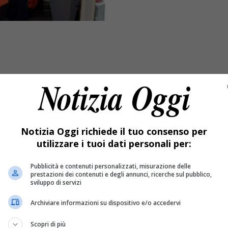
Notizia Oggi richiede il tuo consenso per
utilizzare i tuoi dati personali per:
Pubblicità e contenuti personalizzati, misurazione delle
prestazioni dei contenuti e degli annunci, ricerche sul pubblico,
sviluppo di servizi
Archiviare informazioni su dispositivo e/o accedervi
è gettata dal balcone della sua abitazione. Dopo essersi avvicin
ti i vicini di casa, all’arrivo del 118 per la donna non c’era più
Scopri di più