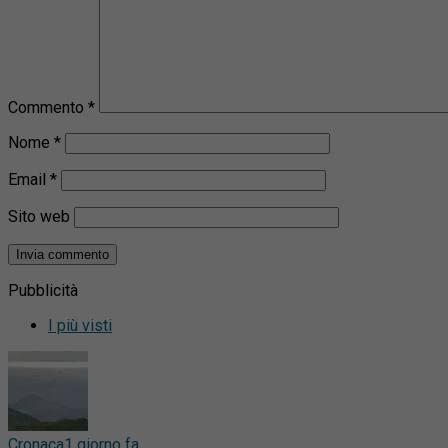
Commento
*
Nome
*
Email
*
Sito web
Pubblicità
I più visti
Cronaca
1 giorno fa