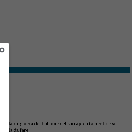
ata alla ringhiera del balcone del suo appartamento e si
 nulla da fare.