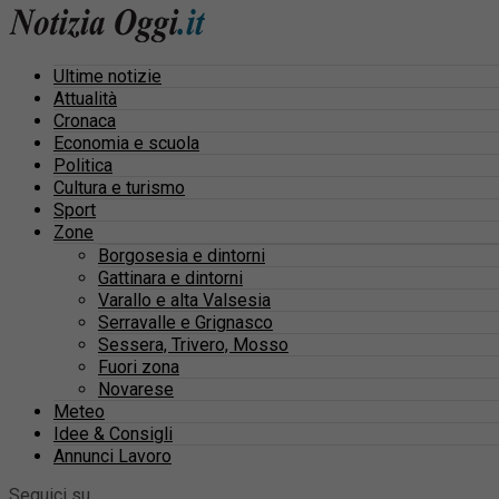
Ultime notizie
Attualità
Cronaca
Economia e scuola
Politica
Cultura e turismo
Sport
Zone
Borgosesia e dintorni
Gattinara e dintorni
Varallo e alta Valsesia
Serravalle e Grignasco
Sessera, Trivero, Mosso
Fuori zona
Novarese
Meteo
Idee & Consigli
Annunci Lavoro
Seguici su