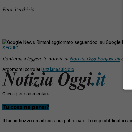
Foto d’archivio
Rimani aggiornato seguendoci su Google New
SEGUICI
Continua a leggere le notizie di
Notizia Oggi Borgosesia
e seg
Argomenti correlati:
anziana
suicidio
Clicca per commentare
Tu cosa ne pensi?
Il tuo indirizzo email non sarà pubblicato.
I campi obbligatori 