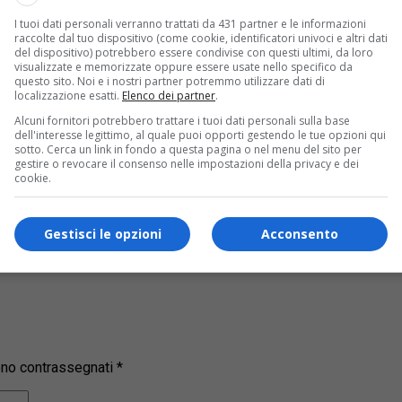
I tuoi dati personali verranno trattati da 431 partner e le informazioni
raccolte dal tuo dispositivo (come cookie, identificatori univoci e altri dati
del dispositivo) potrebbero essere condivise con questi ultimi, da loro
visualizzate e memorizzate oppure essere usate nello specifico da
questo sito. Noi e i nostri partner potremmo utilizzare dati di
localizzazione esatti.
Elenco dei partner
.
Alcuni fornitori potrebbero trattare i tuoi dati personali sulla base
s!
dell'interesse legittimo, al quale puoi opporti gestendo le tue opzioni qui
sotto. Cerca un link in fondo a questa pagina o nel menu del sito per
gestire o revocare il consenso nelle impostazioni della privacy e dei
ui la nostra
pagina Facebook
cookie.
Gestisci le opzioni
Acconsento
sono contrassegnati
*