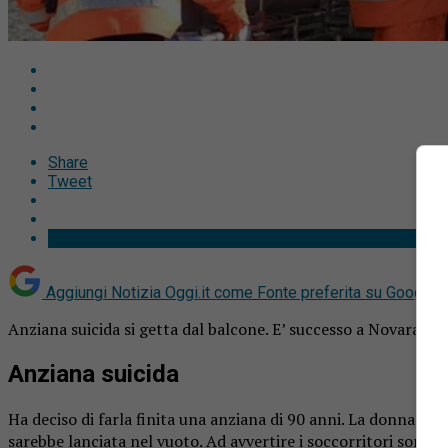
Share
Tweet
Aggiungi Notizia Oggi.it come
Fonte preferita su Google
Anziana suicida si getta dal balcone. E’ successo a Novara.
Anziana suicida
Ha deciso di farla finita una anziana di 90 anni. La donna si 
sarebbe lanciata nel vuoto. Ad avvertire i soccorritori sono sta