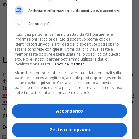
messaggio su Facebook diretto ai tanti amici preoccupati:
Archiviare informazioni su dispositivo e/o accedervi
“Ciao a tutti, mi state cercando in tanti ma non riesco a
rispondere a tutti. Sto bene, sto meglio! Dovrò solo stare
Scopri di più
un bel po’ di tempo a riposo forzato. Grazie a tutti per la
I tuoi dati personali verranno trattati da 431 partner e le
vicinanza e scusate la preoccupazione: tranquilli, tornerò
informazioni raccolte dal tuo dispositivo (come cookie,
identificatori univoci e altri dati del dispositivo) potrebbero
presto”
essere condivise con questi ultimi, da loro visualizzate e
memorizzate oppure essere usate nello specifico da questo
L’incidente
sito. Noi e i nostri partner potremmo utilizzare dati di
localizzazione esatti.
Elenco dei partner
.
Alcuni fornitori potrebbero trattare i tuoi dati personali sulla
L’incidente è accaduto mercoledì 14 aprile durante la gara
base dell'interesse legittimo, al quale puoi opporti gestendo
di ritorno di coppa Piemonte a Gassino Sanraffaele.
le tue opzioni qui sotto. Cerca un link in fondo a questa
Intorno alla metà del primo tempo
il giovane tifoso
pagina o nel menu del sito per gestire o revocare il consenso
nelle impostazioni della privacy e dei cookie.
gattinarese è caduto dalla tribuna rimanendo per terra
immobile
. Un volo di quasi cinque metri. E’ stato soccorso
immediatamente da personale sanitario della società,
Acconsento
presente al “Bertolini”, che prestava subito le prime cure.
Dopo una lunga sospensione, la partita è poi ripresa.
Gestisci le opzioni
Rimani aggiornato seguendoci su Google