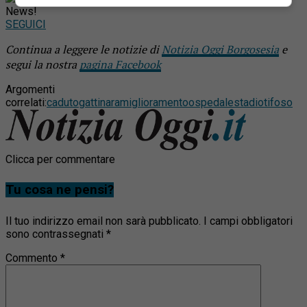
News!
SEGUICI
Continua a leggere le notizie di
Notizia Oggi Borgosesia
e
segui la nostra
pagina Facebook
Argomenti
correlati:
caduto
gattinara
miglioramento
ospedale
stadio
tifoso
Clicca per commentare
Tu cosa ne pensi?
Il tuo indirizzo email non sarà pubblicato.
I campi obbligatori
sono contrassegnati
*
Commento
*