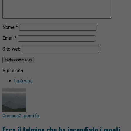
Nome
*
Email
*
Sito web
Pubblicità
I più visti
Cronaca
2 giorni fa
Ecco il fulmine che ha incendiato i monti