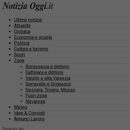
Ultime notizie
Attualità
Cronaca
Economia e scuola
Politica
Cultura e turismo
Sport
Zone
Borgosesia e dintorni
Gattinara e dintorni
Varallo e alta Valsesia
Serravalle e Grignasco
Sessera, Trivero, Mosso
Fuori zona
Novarese
Meteo
Idee & Consigli
Annunci Lavoro
Seguici su