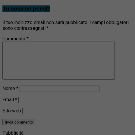
Tu cosa ne pensi?
Il tuo indirizzo email non sarà pubblicato.
I campi obbligatori
sono contrassegnati
*
Commento
*
Nome
*
Email
*
Sito web
Pubblicità