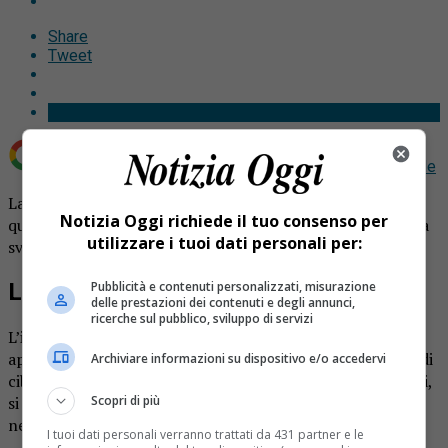
Share
Tweet
Aggiungi Notizia Oggi.it come
Fonte preferita su Google
Ladri in azione a Pollone. Nel corso della scorsa notte,
Notizia Oggi richiede il tuo consenso per
qualcuno si è introdotto all’interno di un’abitazione e l’ha
utilizzare i tuoi dati personali per:
svaligiata.
Pubblicità e contenuti personalizzati, misurazione
Ladri
delle prestazioni dei contenuti e degli annunci,
ricerche sul pubblico, sviluppo di servizi
L’inventario è ancora in corso, ma stando a quanto si
apprende i malviventi avrebbero sottratto arredi, scorte di
Archiviare informazioni su dispositivo e/o accedervi
cibo e suppellettili. Evidentemente non ancora soddisfatti,
Scopri di più
si sono impossessati delle chiavi di un’auto trovate
nell’abitazione e sono scappati rubando anche la vettura.
I tuoi dati personali verranno trattati da 431 partner e le