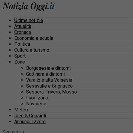
Ultime notizie
Attualità
Cronaca
Economia e scuola
Politica
Cultura e turismo
Sport
Zone
Borgosesia e dintorni
Gattinara e dintorni
Varallo e alta Valsesia
Serravalle e Grignasco
Sessera, Trivero, Mosso
Fuori zona
Novarese
Meteo
Idee & Consigli
Annunci Lavoro
Seguici su