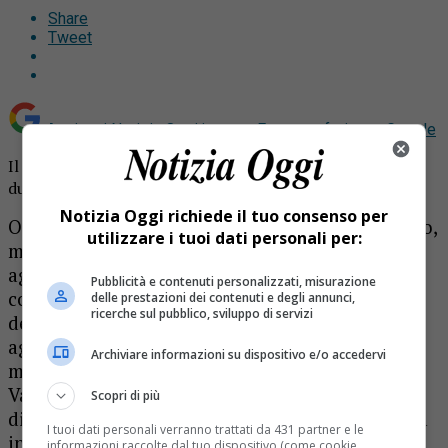
Share
Tweet
Aggiungi Notizia Oggi.it come
Fonte preferita su Google
Il titolare di un ristoro della Valle di Mosso ha denunciato
due clienti “distratti”
Notizia Oggi richiede il tuo consenso per
Operai che arrivano da lontano per quache lavoro,
utilizzare i tuoi dati personali per:
mandati da aziende sconosciute. Soggiornano in
agriturismo fino a che non hanno finito il loro
Pubblicità e contenuti personalizzati, misurazione
compito. E infine se ne vanno. Dimenticando un
delle prestazioni dei contenuti e degli annunci,
ricerche sul pubblico, sviluppo di servizi
dettaglio: saldare il conto del medesimo
agriturismo, che se ne resta con la parcella in
Archiviare informazioni su dispositivo e/o accedervi
mano. E’ accaduto due volte in un’azienda della
Valle di Mosso: la prima volta un amministratore
Scopri di più
di un’azienda di Assisi aveva soggiornato in zona
I tuoi dati personali verranno trattati da 431 partner e le
in più occasioni dal 2015 a oggi, lasciando un
informazioni raccolte dal tuo dispositivo (come cookie,