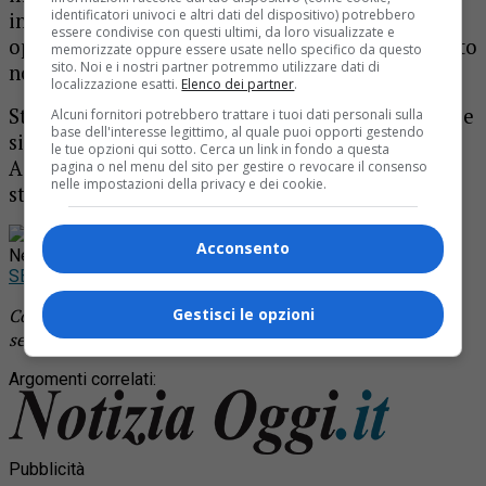
identificatori univoci e altri dati del dispositivo) potrebbero
insoluto intorno ai 1500 euro. Poi è accaduto con
essere condivise con questi ultimi, da loro visualizzate e
operai di una ditta di Milano: questa volta il conto
memorizzate oppure essere usate nello specifico da questo
sito. Noi e i nostri partner potremmo utilizzare dati di
non pagato è minore, intorno ai 250 euro.
localizzazione esatti.
Elenco dei partner
.
Sta di fatto che il titolare ha deciso di dire basta e
Alcuni fornitori potrebbero trattare i tuoi dati personali sulla
base dell'interesse legittimo, al quale puoi opporti gestendo
si è rivolto ai carabinieri. Si l’amministratore di
le tue opzioni qui sotto. Cerca un link in fondo a questa
Assisi, sia
il titolare della seconda azienda sono
pagina o nel menu del sito per gestire o revocare il consenso
nelle impostazioni della privacy e dei cookie.
stati denunciati per insolvenza fraudolenta.
Rimani aggiornato seguendoci su Google
Acconsento
News!
SEGUICI
Gestisci le opzioni
Continua a leggere le notizie di
Notizia Oggi Borgosesia
e
segui la nostra
pagina Facebook
Argomenti correlati:
Pubblicità