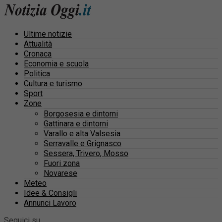
Ultime notizie
Attualità
Cronaca
Economia e scuola
Politica
Cultura e turismo
Sport
Zone
Borgosesia e dintorni
Gattinara e dintorni
Varallo e alta Valsesia
Serravalle e Grignasco
Sessera, Trivero, Mosso
Fuori zona
Novarese
Meteo
Idee & Consigli
Annunci Lavoro
Seguici su