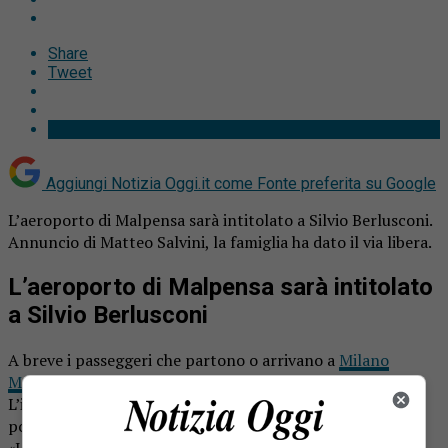
Share
Tweet
Aggiungi Notizia Oggi.it come
Fonte preferita su Google
L’aeroporto di Malpensa sarà intitolato a Silvio Berlusconi.
Annuncio di Matteo Salvini, la famiglia ha dato il via libera.
L’aeroporto di Malpensa sarà intitolato
a Silvio Berlusconi
A breve i passeggeri che partono o arrivano a
Milano
Malpensa
passeranno dall’aeroporto “Silvio Berlusconi”.
L’intitolazione (che ovviamente sta sollevando un vespaio
politico) è stata annunciata dal ministro Matteo Salvini.
«Un giusto tributo»: così il presidente della Regione