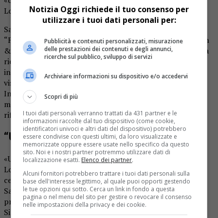
Notizia Oggi richiede il tuo consenso per
Lombardia, Attilio Fontana, commenta la notizia.
utilizzare i tuoi dati personali per:
Salvini ha annunciato l’intitolazione intervenendo al
“Forum in masseria”, organizzato da Bruno Vespa e Comin
Pubblicità e contenuti personalizzati, misurazione
delle prestazioni dei contenuti e degli annunci,
& Partners. «Il cda dell’Enac ha approvato proprio oggi la
ricerche sul pubblico, sviluppo di servizi
richiesta di Regione Lombardia dello scorso anno di
intitolare a Silvio Berlusconi l’aeroporto di Malpensa e
Archiviare informazioni su dispositivo e/o accedervi
visto che poi la firma e la decisione è del ministro delle
Infrastrutture e dei Trasporti, penso – avendo sentito il
Scopri di più
ministro – che sarà d’accordo», ha detto Salvini, facendo
I tuoi dati personali verranno trattati da 431 partner e le
riferimento a se stesso.
informazioni raccolte dal tuo dispositivo (come cookie,
identificatori univoci e altri dati del dispositivo) potrebbero
“Un giusto tributo”
essere condivise con questi ultimi, da loro visualizzate e
memorizzate oppure essere usate nello specifico da questo
sito. Noi e i nostri partner potremmo utilizzare dati di
«Un giusto tributo». Così il presidente della Regione
localizzazione esatti.
Elenco dei partner
.
Lombardia, Attilio Fontana, commenta la notizia. «Siamo
Alcuni fornitori potrebbero trattare i tuoi dati personali sulla
certi -prosegue il governatore- che il vicepremier Matteo
base dell'interesse legittimo, al quale puoi opporti gestendo
le tue opzioni qui sotto. Cerca un link in fondo a questa
Salvini e il suo ministero porteranno avanti questa
pagina o nel menu del sito per gestire o revocare il consenso
proposta. Un riconoscimento che segue all’intitolazione a
nelle impostazioni della privacy e dei cookie.
Silvio Berlusconi del Belvedere del 39esimo piano di