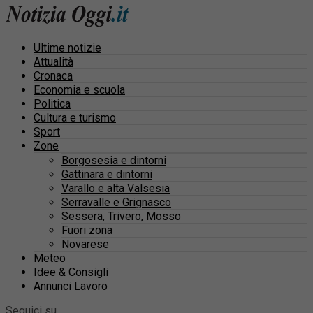
Ultime notizie
Attualità
Cronaca
Economia e scuola
Politica
Cultura e turismo
Sport
Zone
Borgosesia e dintorni
Gattinara e dintorni
Varallo e alta Valsesia
Serravalle e Grignasco
Sessera, Trivero, Mosso
Fuori zona
Novarese
Meteo
Idee & Consigli
Annunci Lavoro
Seguici su