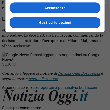
Palazzo Lombardia, sede della Giunta e luogo simbolo della
nostra regione».
Acconsento
L’ok di Barbara Berlusconi
Gestisci le opzioni
«Giudico con favore ogni modo per onorare la memoria di
mio padre». Lo dice Barbara Berlusconi, commentando la
decisione di intitolare l’aeroporto di Milano Malpensa a
Silvio Berlusconi.
Rimani aggiornato seguendoci su Google
News!
SEGUICI
Continua a leggere le notizie di
Notizia Oggi Borgosesia
e
segui la nostra
pagina Facebook
Argomenti correlati:
aeroporto
malpensa
silvio berlusconi
Clicca per commentare