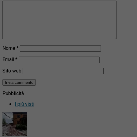
Nome
*
Email
*
Sito web
Pubblicità
I più visti