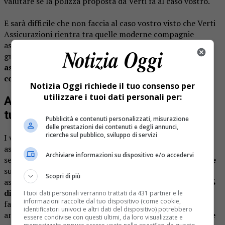
valutare se la polizza proposta da Verti fa al caso vostro.
E sarà difficile che non faccia al caso vostro visto che Verti
Assicurazioni rientra tra quelle moderne compagnie
assicurative online che, rispetto alle filiali fisiche, sono in
grado di presentare ai propri clienti
proposte di
assicurazione auto online a prezzi sempre più
competitivi
.
Notizia Oggi richiede il tuo consenso per
utilizzare i tuoi dati personali per:
Assicurazione auto online con Verti:
tutti i vantaggi
Pubblicità e contenuti personalizzati, misurazione
delle prestazioni dei contenuti e degli annunci,
ricerche sul pubblico, sviluppo di servizi
I vantaggi di scegliere Verti per la stipula della propria
assicurazione auto online sono molteplici. Prima di tutto,
Archiviare informazioni su dispositivo e/o accedervi
se hai già una polizza auto, puoi ricevere lo
sconto cliente
sull’acquisto di un’altra polizza. In che modo? Se vuoi
Scopri di più
assicurare anche una seconda auto o la tua moto, hai il
5%
di sconto
. Se vuoi assicurare anche la tua casa e la tua
I tuoi dati personali verranno trattati da 431 partner e le
informazioni raccolte dal tuo dispositivo (come cookie,
famiglia, hai il
10% di sconto
. Mentre se vuoi assicurare
identificatori univoci e altri dati del dispositivo) potrebbero
anche il tuo furgone, hai il
3% di sconto sull’RC Furgone
essere condivise con questi ultimi, da loro visualizzate e