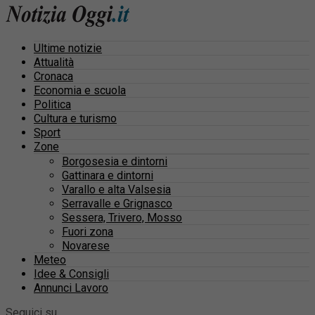
Ultime notizie
Attualità
Cronaca
Economia e scuola
Politica
Cultura e turismo
Sport
Zone
Borgosesia e dintorni
Gattinara e dintorni
Varallo e alta Valsesia
Serravalle e Grignasco
Sessera, Trivero, Mosso
Fuori zona
Novarese
Meteo
Idee & Consigli
Annunci Lavoro
Seguici su