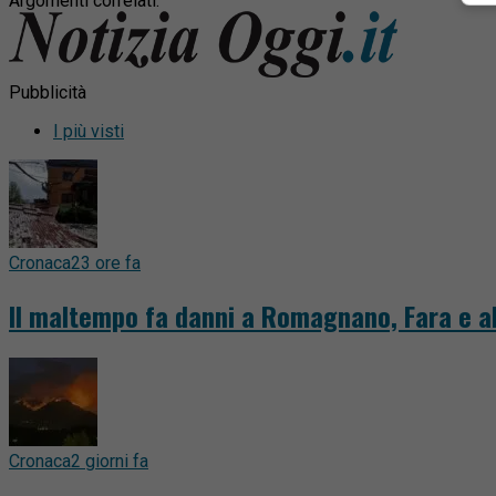
Argomenti correlati:
Pubblicità
I più visti
Cronaca
23 ore fa
Il maltempo fa danni a Romagnano, Fara e al
Cronaca
2 giorni fa