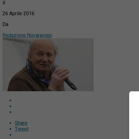
il
26 Aprile 2016
Da
Redazione Novaraoggi
Share
Tweet