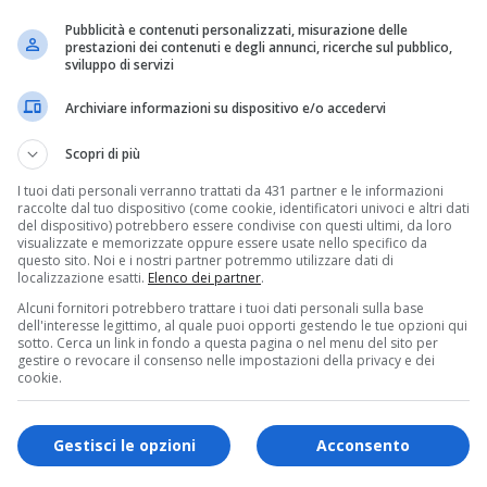
Pubblicità e contenuti personalizzati, misurazione delle
prestazioni dei contenuti e degli annunci, ricerche sul pubblico,
sviluppo di servizi
del paese
Archiviare informazioni su dispositivo e/o accedervi
di Maggiora e, dopo due mandati, punta a fare tris.
Scopri di più
ssere così vicino al mio paese e dalla compagine che
I tuoi dati personali verranno trattati da 431 partner e le informazioni
lio delle botti delle Città del Vino, a cui partecipo p
raccolte dal tuo dispositivo (come cookie, identificatori univoci e altri dati
che è l’attività dominante».
del dispositivo) potrebbero essere condivise con questi ultimi, da loro
visualizzate e memorizzate oppure essere usate nello specifico da
questo sito. Noi e i nostri partner potremmo utilizzare dati di
 Sergio Vallana, Maurizio Carolo, Cinzia Carai, Dario 
localizzazione esatti.
Elenco dei partner
.
ra Conti, Emanuele Poggia ed Elisa Toffoli, giovani a
Alcuni fornitori potrebbero trattare i tuoi dati personali sulla base
a una delle iniziative principali riguarda la scuola d
dell'interesse legittimo, al quale puoi opporti gestendo le tue opzioni qui
sotto. Cerca un link in fondo a questa pagina o nel menu del sito per
sti 500 metri quadri una mensa per i bambini della ma
gestire o revocare il consenso nelle impostazioni della privacy e dei
cookie.
s!
Gestisci le opzioni
Acconsento
ui la nostra
pagina Facebook