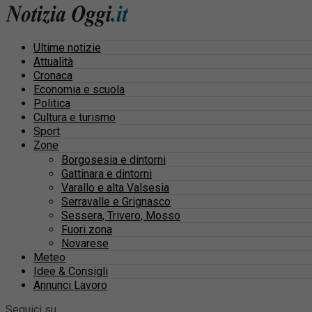
Ultime notizie
Attualità
Cronaca
Economia e scuola
Politica
Cultura e turismo
Sport
Zone
Borgosesia e dintorni
Gattinara e dintorni
Varallo e alta Valsesia
Serravalle e Grignasco
Sessera, Trivero, Mosso
Fuori zona
Novarese
Meteo
Idee & Consigli
Annunci Lavoro
Seguici su