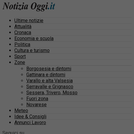
Ultime notizie
Attualità
Cronaca
Economia e scuola
Politica
Cultura e turismo
Sport
Zone
Borgosesia e dintorni
Gattinara e dintorni
Varallo e alta Valsesia
Serravalle e Grignasco
Sessera, Trivero, Mosso
Fuori zona
Novarese
Meteo
Idee & Consigli
Annunci Lavoro
Seguici su