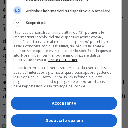
dopo la morte di Piercarlo Zanetti avvenuta nel
gennaio 2011 Prino ha iniziato la propria
Archiviare informazioni su dispositivo e/o accedervi
avventura da sindaco. E ora, dopo aver governato
il paese negli ultimi cinque anni, ha preso la
Scopri di più
decisione di mettersi nuovamente alla prova.
I tuoi dati personali verranno trattati da 431 partner e le
informazioni raccolte dal tuo dispositivo (come cookie,
«La nostra intenzione è quella di continuare ad
identificatori univoci e altri dati del dispositivo) potrebbero
essere condivise con questi ultimi, da loro visualizzate e
amministrare come abbiamo sempre fatto –
memorizzate oppure essere usate nello specifico da questo
spiega -, mirata a non andare a pressare troppo i
sito. Noi e i nostri partner potremmo utilizzare dati di
localizzazione esatti.
Elenco dei partner
.
cittadini dal punto di vista finanziario. La nostra
priorità sarà di riuscire a mantenere invariate le
Alcuni fornitori potrebbero trattare i tuoi dati personali sulla
base dell'interesse legittimo, al quale puoi opporti gestendo
tasse il più possibile o se proprio indispensabile
le tue opzioni qui sotto. Cerca un link in fondo a questa
aumentarle in parte minima. In questi cinque anni
pagina o nel menu del sito per gestire o revocare il consenso
nelle impostazioni della privacy e dei cookie.
ci siamo riusciti e vogliamo proseguire su questa
strada. Nel programma non abbiamo intenzione di
inserire alcun intervento di grande portata,
Acconsento
soprattutto economica, ma ci presenteremo con
un programma reale, fattibile e senza eccessi».
Gestisci le opzioni
Rimani aggiornato seguendoci su Google