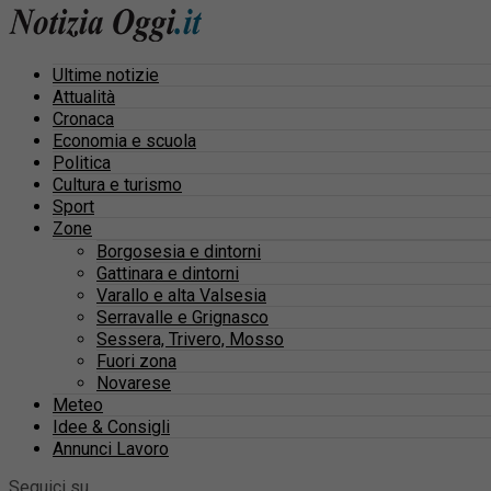
Ultime notizie
Attualità
Cronaca
Economia e scuola
Politica
Cultura e turismo
Sport
Zone
Borgosesia e dintorni
Gattinara e dintorni
Varallo e alta Valsesia
Serravalle e Grignasco
Sessera, Trivero, Mosso
Fuori zona
Novarese
Meteo
Idee & Consigli
Annunci Lavoro
Seguici su