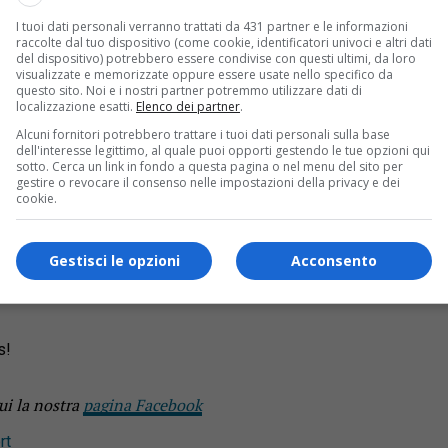
I tuoi dati personali verranno trattati da 431 partner e le informazioni
raccolte dal tuo dispositivo (come cookie, identificatori univoci e altri dati
del dispositivo) potrebbero essere condivise con questi ultimi, da loro
 valide per l’accesso ai campionati italiani e regionali per la 
visualizzate e memorizzate oppure essere usate nello specifico da
questo sito. Noi e i nostri partner potremmo utilizzare dati di
cipanti), il successo è andato a Claudio Sigismondi (al centro
localizzazione esatti.
Elenco dei partner
.
o di 13-7. Si sono fermati alle semifinali Luigi Gabasio (Piatto
Alcuni fornitori potrebbero trattare i tuoi dati personali sulla base
dell'interesse legittimo, al quale puoi opporti gestendo le tue opzioni qui
sotto. Cerca un link in fondo a questa pagina o nel menu del sito per
ranno ai Campionati italiani
gestire o revocare il consenso nelle impostazioni della privacy e dei
cookie.
Gestisci le opzioni
Acconsento
o. La portacolori dell’Agnona Bocce, infatti, è arrivata terza a
9 contro Beatrice Pefini (Valli Ossolane), a sua volta battuta i
s!
ui la nostra
pagina Facebook
rt