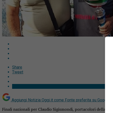
Share
Tweet
Aggiungi Notizia Oggi.it come
Fonte preferita su Google
Finali nazionali per Claudio Sigismondi, portacolori della U