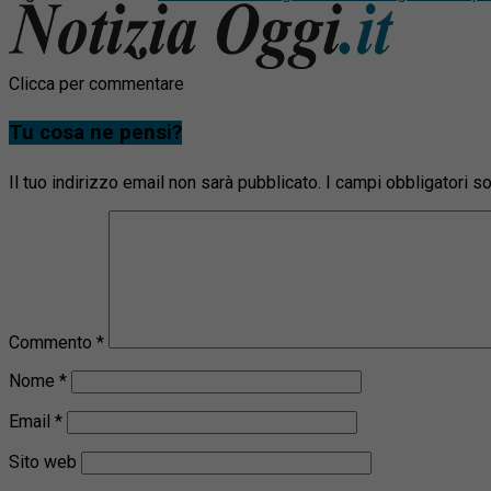
Clicca per commentare
Tu cosa ne pensi?
Il tuo indirizzo email non sarà pubblicato.
I campi obbligatori 
Commento
*
Nome
*
Email
*
Sito web