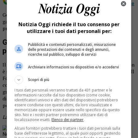
Aggiungi Notizia Oggi.it come
Fonte preferita su Google
Gessi basket: la “benedizione” non porta la vittoria. Ma la
gara è ottima. A Firenze gli Eagles sfoderano una
Notizia Oggi richiede il tuo consenso per
prestazione che mette in difficoltà i fortissimi avversari.
utilizzare i tuoi dati personali per:
Gessi basket: la “benedizione” non
Pubblicità e contenuti personalizzati, misurazione
porta la vittoria. Ma la gara è ottima
delle prestazioni dei contenuti e degli annunci,
ricerche sul pubblico, sviluppo di servizi
Il
pellegrinaggio propiziatorio al santuario di Boca
non
Archiviare informazioni su dispositivo e/o accedervi
è stato sufficiente a vincere a Firenze (in effetti, contro All
Food più che una grazia serviva un miracolo). Ma è stato
Scopri di più
comunque utile per mettere in campo una prestazione di
I tuoi dati personali verranno trattati da 431 partner e le
gran lunga superiore alle precedenti. Tant’è che i padroni
informazioni raccolte dal tuo dispositivo (come cookie,
di casa hanno vinto, ma hanno sudato non poco per
identificatori univoci e altri dati del dispositivo) potrebbero
portare a casa i due punti: 78-72 il risultato finale.
essere condivise con questi ultimi, da loro visualizzate e
memorizzate oppure essere usate nello specifico da questo
sito. Noi e i nostri partner potremmo utilizzare dati di
La cronaca della gara su Notizia Oggi in edicola
localizzazione esatti.
Elenco dei partner
.
Rimani aggiornato seguendoci su Google
Alcuni fornitori potrebbero trattare i tuoi dati personali sulla
base dell'interesse legittimo, al quale puoi opporti gestendo
News!