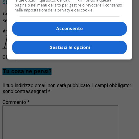
le tue opzioni qui sotto. Cerca un link in fondo a questa
SEGUICI
pagina o nel menu del sito per gestire o revocare il consenso
nelle impostazioni della privacy e dei cookie.
Continua a leggere le notizie di
Notizia Oggi Borgosesia
e
segui la nostra
pagina Facebook
Acconsento
Argomenti correlati:
basket
gessi
pellegrinaggio
Gestisci le opzioni
Clicca per commentare
Tu cosa ne pensi?
Il tuo indirizzo email non sarà pubblicato.
I campi obbligatori
sono contrassegnati
*
Commento
*