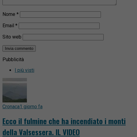
Nome
*
Email
*
Sito web
Pubblicità
I più visti
Cronaca
1 giorno fa
Ecco il fulmine che ha incendiato i monti
della Valsessera. IL VIDEO