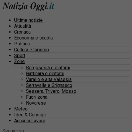
Ultime notizie
Attualità
Cronaca
Economia e scuola
Politica
Cultura e turismo
Sport
Zone
Borgosesia e dintorni
Gattinara e dintorni
Varallo e alta Valsesia
Serravalle e Grignasco
Sessera, Trivero, Mosso
Fuori zona
Novarese
Meteo
Idee & Consigli
Annunci Lavoro
Seguici su