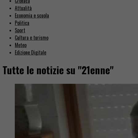
Cronaca
Attualità
Economia e scuola
Politica
Sport
Cultura e turismo
Meteo
Edizione Digitale
Tutte le notizie su "21enne"