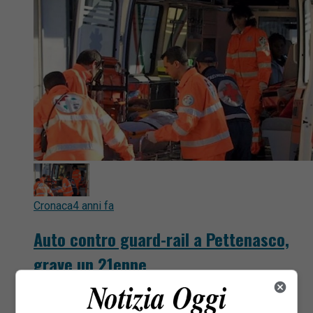
Cronaca
4 anni fa
Auto contro guard-rail a Pettenasco,
grave un 21enne
Auto contro guard-rail a Pettenasco, grave un