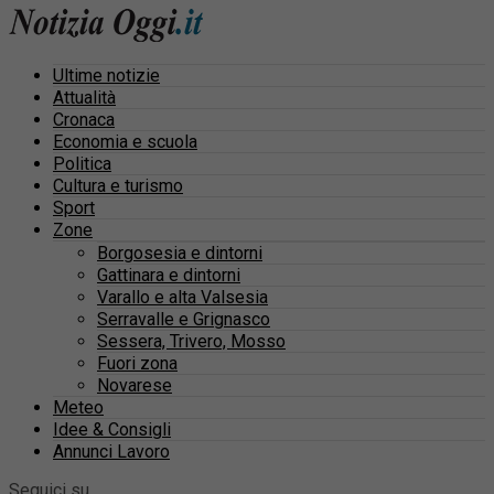
Ultime notizie
Attualità
Cronaca
Economia e scuola
Politica
Cultura e turismo
Sport
Zone
Borgosesia e dintorni
Gattinara e dintorni
Varallo e alta Valsesia
Serravalle e Grignasco
Sessera, Trivero, Mosso
Fuori zona
Novarese
Meteo
Idee & Consigli
Annunci Lavoro
Seguici su