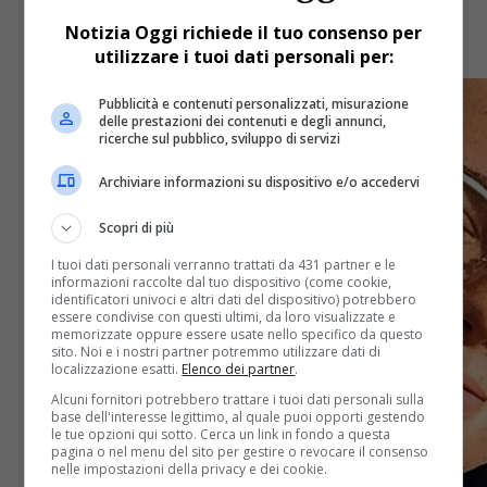
21enne. Portato con codice rosso all’ospedale di
Borgomanero. Auto contro guard-rail a Pettenasco,
Notizia Oggi richiede il tuo consenso per
grave un 21enne Grave incidente all’alba...
utilizzare i tuoi dati personali per:
Pubblicità e contenuti personalizzati, misurazione
delle prestazioni dei contenuti e degli annunci,
ricerche sul pubblico, sviluppo di servizi
Archiviare informazioni su dispositivo e/o accedervi
Scopri di più
I tuoi dati personali verranno trattati da 431 partner e le
informazioni raccolte dal tuo dispositivo (come cookie,
identificatori univoci e altri dati del dispositivo) potrebbero
essere condivise con questi ultimi, da loro visualizzate e
memorizzate oppure essere usate nello specifico da questo
sito. Noi e i nostri partner potremmo utilizzare dati di
localizzazione esatti.
Elenco dei partner
.
Alcuni fornitori potrebbero trattare i tuoi dati personali sulla
base dell'interesse legittimo, al quale puoi opporti gestendo
le tue opzioni qui sotto. Cerca un link in fondo a questa
pagina o nel menu del sito per gestire o revocare il consenso
nelle impostazioni della privacy e dei cookie.