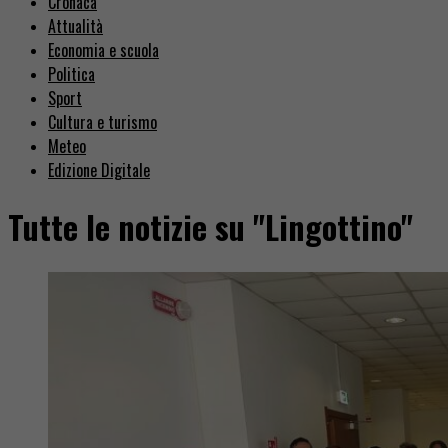
Cronaca
Attualità
Economia e scuola
Politica
Sport
Cultura e turismo
Meteo
Edizione Digitale
Tutte le notizie su "Lingottino"