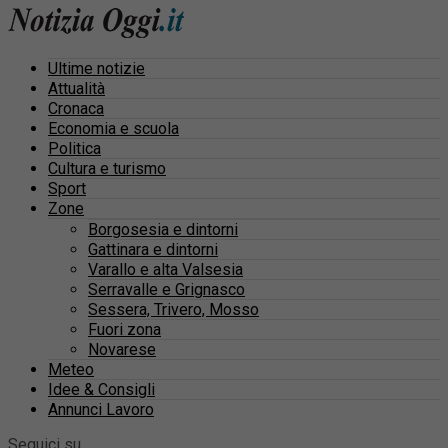
Ultime notizie
Attualità
Cronaca
Economia e scuola
Politica
Cultura e turismo
Sport
Zone
Borgosesia e dintorni
Gattinara e dintorni
Varallo e alta Valsesia
Serravalle e Grignasco
Sessera, Trivero, Mosso
Fuori zona
Novarese
Meteo
Idee & Consigli
Annunci Lavoro
Seguici su