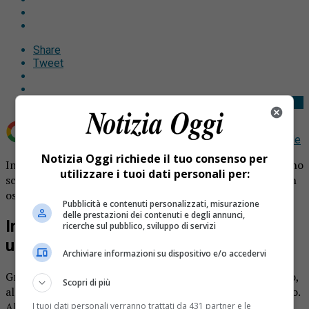
Share
Tweet
Aggiungi Notizia Oggi.it come
Fonte preferita su Google
Notizia Oggi richiede il tuo consenso per
Incidente a Roccapietra, gravissima una pensionata. Si sono
utilizzare i tuoi dati personali per:
scontrati un’auto e un camion, la donna è stata portata in
ospedale con codice rosso.
Pubblicità e contenuti personalizzati, misurazione
delle prestazioni dei contenuti e degli annunci,
Incidente a Roccapietra, gravissima
ricerche sul pubblico, sviluppo di servizi
una pensionata
Archiviare informazioni su dispositivo e/o accedervi
Grave incidente nella mattinata di oggi, lunedì 22 gennaio,
Scopri di più
all’altezza di frazione Roccapietra, nel territorio di Varallo.
Al momento le informazioni sono molto scarne: si sa solo
I tuoi dati personali verranno trattati da 431 partner e le