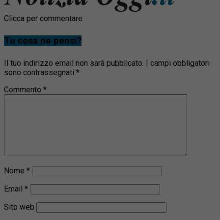
Clicca per commentare
Tu cosa ne pensi?
Il tuo indirizzo email non sarà pubblicato.
I campi obbligatori
sono contrassegnati
*
Commento
*
Nome
*
Email
*
Sito web