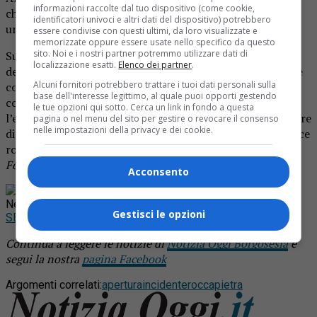
informazioni raccolte dal tuo dispositivo (come cookie,
che si è trattato di uno scontro tra un camion e
identificatori univoci e altri dati del dispositivo) potrebbero
un’autovettura.
essere condivise con questi ultimi, da loro visualizzate e
memorizzate oppure essere usate nello specifico da questo
sito. Noi e i nostri partner potremmo utilizzare dati di
Sul posto i vigili del fuoco, gli operatori del 118 e le forze
localizzazione esatti.
Elenco dei partner
.
dell’ordine. I sanitari hanno preso in carico la persona che
Alcuni fornitori potrebbero trattare i tuoi dati personali sulla
conduceva la vettura, una donna sulla settantina: le sue
base dell'interesse legittimo, al quale puoi opporti gestendo
condizioni erano molto serie e si è subito chiamato
le tue opzioni qui sotto. Cerca un link in fondo a questa
l’elicottero per un trasporto urgente all’ospedale Maggiore
pagina o nel menu del sito per gestire o revocare il consenso
nelle impostazioni della privacy e dei cookie.
di Novara. La donna è arriata al pronto soccorso con codice
rosso.
Foto d’archivio
Acconsento
Rimani aggiornato seguendoci su Google
News!
Gestisci le opzioni
SEGUICI
Continua a leggere le notizie di
Notizia Oggi Borgosesia
e
segui la nostra
pagina Facebook
Argomenti correlati:
apertura
incidente
roccapietra