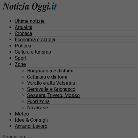
Ultime notizie
Attualità
Cronaca
Economia e scuola
Politica
Cultura e turismo
Sport
Zone
Borgosesia e dintorni
Gattinara e dintorni
Varallo e alta Valsesia
Serravalle e Grignasco
Sessera, Trivero, Mosso
Fuori zona
Novarese
Meteo
Idee & Consigli
Annunci Lavoro
Seguici su