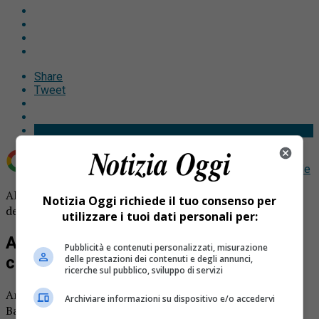
Share
Tweet
Aggiungi Notizia Oggi.it come
Fonte preferita su Google
Alunni Serravalle portano in scena un adattamento
Notizia Oggi richiede il tuo consenso per
dell’Amleto di Shakespeare.
utilizzare i tuoi dati personali per:
Alunni Serravalle portano in scena i
Pubblicità e contenuti personalizzati, misurazione
delle prestazioni dei contenuti e degli annunci,
classici
ricerche sul pubblico, sviluppo di servizi
Anche quest’anno l’istituto comprensivo “Padre Redento
Archiviare informazioni su dispositivo e/o accedervi
Baranzano” con il supporto del Comune di Serravalle, ha