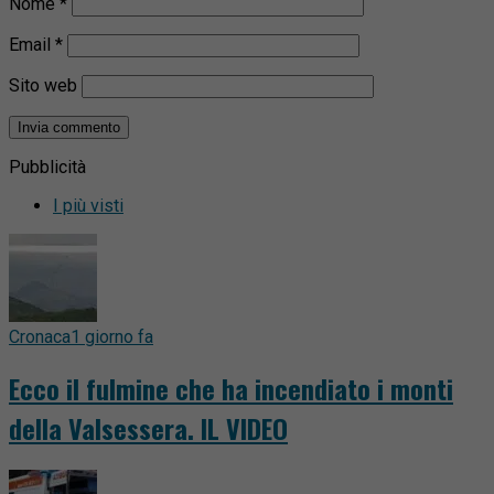
Nome
*
Email
*
Sito web
Pubblicità
I più visti
Cronaca
1 giorno fa
Ecco il fulmine che ha incendiato i monti
della Valsessera. IL VIDEO