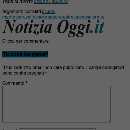
segui la nostra
pagina Facebook
Argomenti correlati:
scuole
medie
serravalle
shakespeare
teatro
valentina preite
Clicca per commentare
Tu cosa ne pensi?
Il tuo indirizzo email non sarà pubblicato.
I campi obbligatori
sono contrassegnati
*
Commento
*