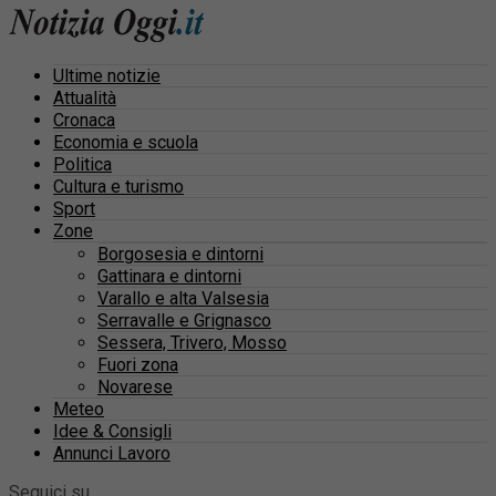
Ultime notizie
Attualità
Cronaca
Economia e scuola
Politica
Cultura e turismo
Sport
Zone
Borgosesia e dintorni
Gattinara e dintorni
Varallo e alta Valsesia
Serravalle e Grignasco
Sessera, Trivero, Mosso
Fuori zona
Novarese
Meteo
Idee & Consigli
Annunci Lavoro
Seguici su