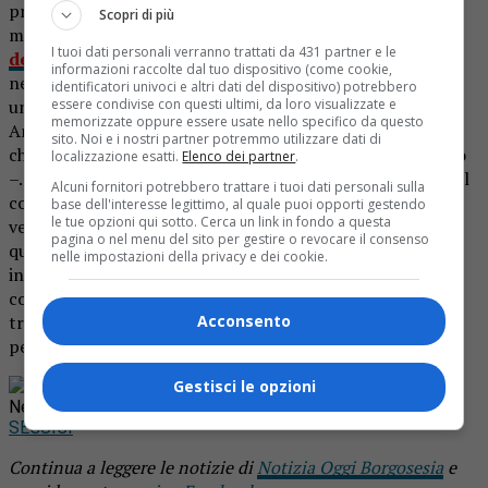
proposto un laboratorio teatrale per i ragazzi di terza
Scopri di più
media.
Dopo aver messo in scena “I vestiti nuovi
I tuoi dati personali verranno trattati da 431 partner e le
dell’imperatore”
e un adattamento dei “Promessi sposi”
informazioni raccolte dal tuo dispositivo (come cookie,
negli anni passati, ora gli alunni porteranno in scena
identificatori univoci e altri dati del dispositivo) potrebbero
essere condivise con questi ultimi, da loro visualizzate e
un’opera inglese. «Il titolo sarà “Na traggedia” tratto da
memorizzate oppure essere usate nello specifico da questo
Amleto di Shakespeare – spiega Valentina Preite, docente
sito. Noi e i nostri partner potremmo utilizzare dati di
che sta seguendo l’iniziativa per il terzo anno consecutivo
localizzazione esatti.
Elenco dei partner
.
–. Il copione l’ho scritto io in chiave comico-grottesca. Nel
Alcuni fornitori potrebbero trattare i tuoi dati personali sulla
complesso si tratta di un’esperienza straordinaria in cui
base dell'interesse legittimo, al quale puoi opporti gestendo
le tue opzioni qui sotto. Cerca un link in fondo a questa
vediamo ragazzi fare gruppo davvero, ma non solo. Con
pagina o nel menu del sito per gestire o revocare il consenso
questo laboratorio emergono talenti, e si riesce anche a
nelle impostazioni della privacy e dei cookie.
instaurare amicizie, scoprire lati nascosti, imparare un
copione, muoversi e cimentarsi nella scoperta di una
Acconsento
tragedia come Amleto lavorando sulla storia e sui
personaggi di un capolavoro della letteratura inglese».
Rimani aggiornato seguendoci su Google
Gestisci le opzioni
News!
SEGUICI
Continua a leggere le notizie di
Notizia Oggi Borgosesia
e