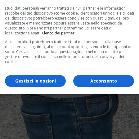
I tuoi dati personali verranno trattati da 431 partner e le informazioni
raccolte dal tuo dispositivo (come cookie, identificatori univoci e altri dati
del dispositivo) potrebbero essere condivise con questi ultimi, da loro
visualizzate e memorizzate oppure essere usate nello specifico da
questo sito. Noi e i nostri partner potremmo utilizzare dati di
localizzazione esatti.
Elenco dei partner
.
Alcuni fornitori potrebbero trattare i tuoi dati personali sulla base
dell'interesse legittimo, al quale puoi opporti gestendo le tue opzioni qui
sotto. Cerca un link in fondo a questa pagina o nel menu del sito per
gestire o revocare il consenso nelle impostazioni della privacy e dei
cookie.
Gestisci le opzioni
Acconsento