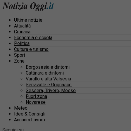
Ultime notizie
Attualità
Cronaca
Economia e scuola
Politica
Cultura e turismo
Sport
Zone
Borgosesia e dintorni
Gattinara e dintorni
Varallo e alta Valsesia
Serravalle e Grignasco
Sessera, Trivero, Mosso
Fuori zona
Novarese
Meteo
Idee & Consigli
Annunci Lavoro
Seguici su