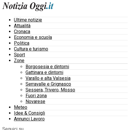
Ultime notizie
Attualità
Cronaca
Economia e scuola
Politica
Cultura e turismo
Sport
Zone
Borgosesia e dintorni
Gattinara e dintorni
Varallo e alta Valsesia
Serravalle e Grignasco
Sessera, Trivero, Mosso
Fuori zona
Novarese
Meteo
Idee & Consigli
Annunci Lavoro
Seguici su