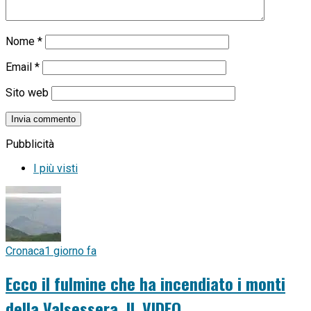
Nome
*
Email
*
Sito web
Pubblicità
I più visti
Cronaca
1 giorno fa
Ecco il fulmine che ha incendiato i monti
della Valsessera. IL VIDEO