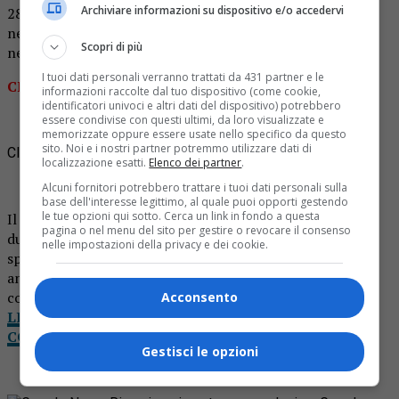
Archiviare informazioni su dispositivo e/o accedervi
28, 29 e 30 dicembre e il 4 gennaio), per spostarsi tornerà
necessario giustificare il motivo di uscita. Quindi torna
Scopri di più
necessaria l’autocertificazione.
I tuoi dati personali verranno trattati da 431 partner e le
CLICCA SULL’IMMAGINE PER SCARICARE IL PDF:
informazioni raccolte dal tuo dispositivo (come cookie,
identificatori univoci e altri dati del dispositivo) potrebbero
essere condivise con questi ultimi, da loro visualizzate e
memorizzate oppure essere usate nello specifico da questo
sito. Noi e i nostri partner potremmo utilizzare dati di
Clicca sull’immagine per scaricare il pdf
localizzazione esatti.
Elenco dei partner
.
Alcuni fornitori potrebbero trattare i tuoi dati personali sulla
base dell'interesse legittimo, al quale puoi opporti gestendo
le tue opzioni qui sotto. Cerca un link in fondo a questa
Il modello di autocertificazione dovrà essere esibito
pagina o nel menu del sito per gestire o revocare il consenso
durante i controlli di polizia a giustificazione degli
nelle impostazioni della privacy e dei cookie.
spostamenti. Ricordiamo anche che l’autodichiarazione è
anche in possesso degli operatori di polizia e può essere
compilata al momento del controllo.
Acconsento
LEGGI NOTIZIA OGGI DA CASA: IL TUO GIORNALE
COMPLETO IN VERSIONE DIGITALE
Gestisci le opzioni