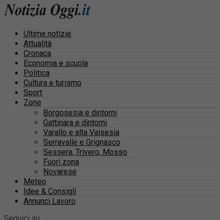
Ultime notizie
Attualità
Cronaca
Economia e scuola
Politica
Cultura e turismo
Sport
Zone
Borgosesia e dintorni
Gattinara e dintorni
Varallo e alta Valsesia
Serravalle e Grignasco
Sessera, Trivero, Mosso
Fuori zona
Novarese
Meteo
Idee & Consigli
Annunci Lavoro
Seguici su