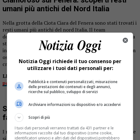
umani più antichi del Nord Italia
Nella grotta della Ciota Ciara del Fenera sono stati trovati i
resti umani più antichi del nord Italia. Il team
dell’Università di Ferrara ha scritto una nuova pagina sulla
storia dell’evoluzione umana. Si tratta dell’incisivo
inferiore di un adulto di giovane età ben conservato e di un
osso occipitale intero (ovvero la parte posteriore del
Notizia Oggi richiede il tuo consenso per
cranio), attribuibili al genere Homo.
utilizzare i tuoi dati personali per:
LEGGI ANCHE:
Percorso delle grotte inaugurato al
Pubblicità e contenuti personalizzati, misurazione
parco Fenera
delle prestazioni dei contenuti e degli annunci,
ricerche sul pubblico, sviluppo di servizi
Archiviare informazioni su dispositivo e/o accedervi
Si parla di un antenato di 300mila anni
fa
Scopri di più
I tuoi dati personali verranno trattati da 431 partner e le
I reperti saranno presentati in una conferenza stampa che
informazioni raccolte dal tuo dispositivo (come cookie,
si terrà al museo di archeologia e paleontologia “Carlo
identificatori univoci e altri dati del dispositivo) potrebbero