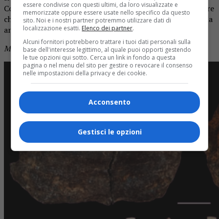
essere condivise con questi ultimi, da loro visualizzate e
Conti” di Borgosesia. I risultati preliminari lasciano pensare
memorizzate oppure essere usate nello specifico da questo
che la parte centrale del giacimento risalga a circa 300mila
sito. Noi e i nostri partner potremmo utilizzare dati di
localizzazione esatti.
Elenco dei partner
.
anni fa.
Alcuni fornitori potrebbero trattare i tuoi dati personali sulla
Maggiori dettagli su Notizia Oggi in edicola
base dell'interesse legittimo, al quale puoi opporti gestendo
le tue opzioni qui sotto. Cerca un link in fondo a questa
pagina o nel menu del sito per gestire o revocare il consenso
nelle impostazioni della privacy e dei cookie.
Acconsento
Gestisci le opzioni