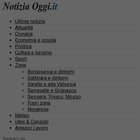
Ultime notizie
Attualità
Cronaca
Economia e scuola
Politica
Cultura e turismo
Sport
Zone
Borgosesia e dintorni
Gattinara e dintorni
Varallo e alta Valsesia
Serravalle e Grignasco
Sessera, Trivero, Mosso
Fuori zona
Novarese
Meteo
Idee & Consigli
Annunci Lavoro
Seguici su