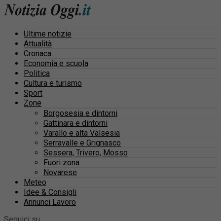
Ultime notizie
Attualità
Cronaca
Economia e scuola
Politica
Cultura e turismo
Sport
Zone
Borgosesia e dintorni
Gattinara e dintorni
Varallo e alta Valsesia
Serravalle e Grignasco
Sessera, Trivero, Mosso
Fuori zona
Novarese
Meteo
Idee & Consigli
Annunci Lavoro
Seguici su