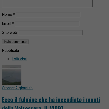
Nome
*
Email
*
Sito web
Pubblicità
I più visti
Cronaca
2 giorni fa
Ecco il fulmine che ha incendiato i monti
della Valsessera. IL VIDEO