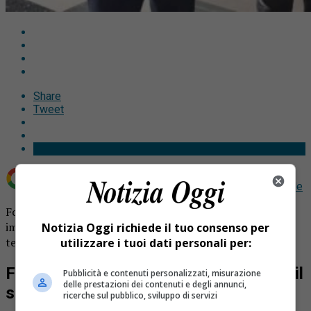
Share
Tweet
Aggiungi Notizia Oggi.it come
Fonte preferita su Google
Fondazione Buonanno W la Valsesia ha lanciato un primo
importante progetto: borse di studio per gli studenti del
Notizia Oggi richiede il tuo consenso per
territorio.
utilizzare i tuoi dati personali per:
Fondazione Buonanno W la Valsesia e il
Pubblicità e contenuti personalizzati, misurazione
delle prestazioni dei contenuti e degli annunci,
suo cuore
ricerche sul pubblico, sviluppo di servizi