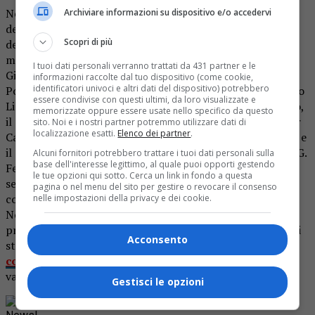
Nei giorni scorsi è avvenuta la consegna simbolica
Archiviare informazioni su dispositivo e/o accedervi
dell’assegno da 4.000 euro per gli studenti degli istituti
Scopri di più
della Valsesia per
40 mini borse di studio per gli studenti
meritevoli. Presente Emanuela Buonanno, sorella di
I tuoi dati personali verranno trattati da 431 partner e le
Gianluca Buonanno. Erano presenti il professor Enzo
informazioni raccolte dal tuo dispositivo (come cookie,
identificatori univoci e altri dati del dispositivo) potrebbero
Portalupi, preside dell’Istituto d’Adda Liceo Classico, Liceo
essere condivise con questi ultimi, da loro visualizzate e
Linguistico, Liceo Artistico ed Istituto Tecnico Economico,
memorizzate oppure essere usate nello specifico da questo
il professor Paolo Ferrari in rappresentanza del professor
sito. Noi e i nostri partner potremmo utilizzare dati di
localizzazione esatti.
Elenco dei partner
.
Carmelo Profetto preside dell’Istituto Lancia Itis ed Ipsia e
il professor Alberto Lovatto preside del Liceo Scientifico G.
Alcuni fornitori potrebbero trattare i tuoi dati personali sulla
base dell'interesse legittimo, al quale puoi opporti gestendo
Ferraris e dell’ Istituto Alberghiero Ipssar Pastore.
La
le tue opzioni qui sotto. Cerca un link in fondo a questa
selezione verrà fatta dai docenti degli istituti tenendo
pagina o nel menu del sito per gestire o revocare il consenso
conto di molti fattori: rendimento, potenziale, iniziativa.
nelle impostazioni della privacy e dei cookie.
Non c’è bisogno di nessuna registrazione, i docenti
prenderanno in considerazione automaticamente tutti gli
Acconsento
studenti.
L’associazione W la Valsesia si è da poco
costituita
, ma ha già in mente diversi progetti per
valorizzare il territorio.
Gestisci le opzioni
Rimani aggiornato seguendoci su Google