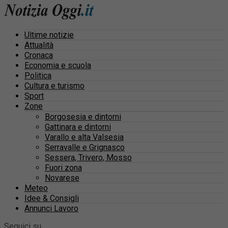
Ultime notizie
Attualità
Cronaca
Economia e scuola
Politica
Cultura e turismo
Sport
Zone
Borgosesia e dintorni
Gattinara e dintorni
Varallo e alta Valsesia
Serravalle e Grignasco
Sessera, Trivero, Mosso
Fuori zona
Novarese
Meteo
Idee & Consigli
Annunci Lavoro
Seguici su