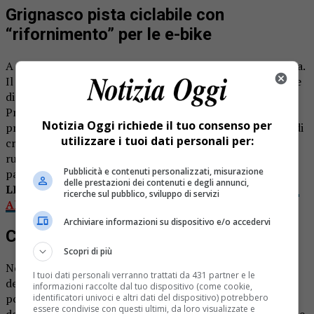
Grignasco pista ciclabile con
“rifornimento” per le e-bike
A Grignasco si lavora per l’eco percorso dell’energia pulita.
Il Comune guidato attualmente da Katia Bui ha intenzione
di realizzare un progetto originale insieme al Comune di
Prato Sesia. «L’idea era partita quando c’era ancora il mio
Notizia Oggi richiede il tuo consenso per
predecessore – puntualizza il primo cittadino -. SI tratta di
utilizzare i tuoi dati personali per:
creare un percorso che dia modo agli amanti delle due
ruote di poter trascorrere del tempo in un contesto
Pubblicità e contenuti personalizzati, misurazione
particolare».
delle prestazioni dei contenuti e degli annunci,
LEGGI ANCHE:
Pista ciclabile montana tra Valle Elvo,
ricerche sul pubblico, sviluppo di servizi
Alagna e Valle d’Aosta
Archiviare informazioni su dispositivo e/o accedervi
Collaborazione con Prato Sesia
Scopri di più
Nei mesi scorsi infatti il paese aveva aderito ad un bando
I tuoi dati personali verranno trattati da 431 partner e le
del Gal Terre del Sesia per “la realizzazione ed il
informazioni raccolte dal tuo dispositivo (come cookie,
potenziamento delle infrastrutture turistico ricreative
identificatori univoci e altri dati del dispositivo) potrebbero
essere condivise con questi ultimi, da loro visualizzate e
della Valsesia e per gli investimenti di informazione ad esse