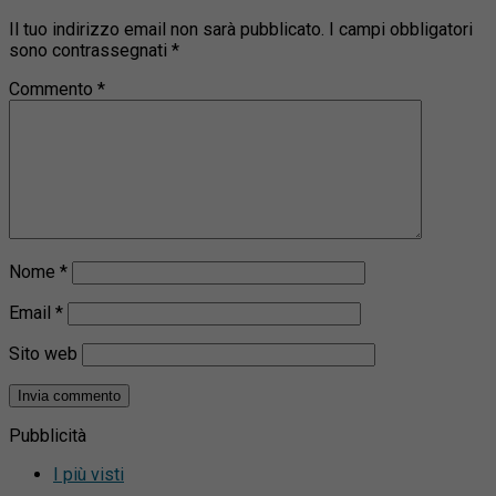
Il tuo indirizzo email non sarà pubblicato.
I campi obbligatori
sono contrassegnati
*
Commento
*
Nome
*
Email
*
Sito web
Pubblicità
I più visti