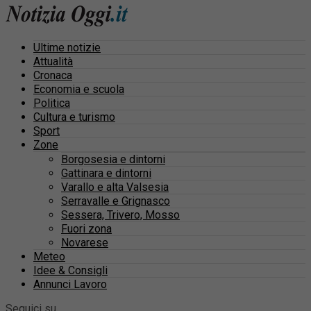
Ultime notizie
Attualità
Cronaca
Economia e scuola
Politica
Cultura e turismo
Sport
Zone
Borgosesia e dintorni
Gattinara e dintorni
Varallo e alta Valsesia
Serravalle e Grignasco
Sessera, Trivero, Mosso
Fuori zona
Novarese
Meteo
Idee & Consigli
Annunci Lavoro
Seguici su